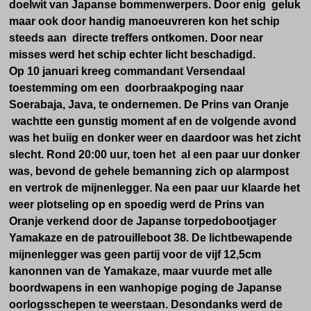
doelwit van Japanse bommenwerpers. Door enig geluk
maar ook door handig manoeuvreren kon het schip
steeds aan directe treffers ontkomen. Door near
misses werd het schip echter licht beschadigd.
Op 10 januari kreeg commandant Versendaal
toestemming om een doorbraakpoging naar
Soerabaja, Java, te ondernemen. De Prins van Oranje
wachtte een gunstig moment af en de volgende avond
was het buiig en donker weer en daardoor was het zicht
slecht. Rond 20:00 uur, toen het al een paar uur donker
was, bevond de gehele bemanning zich op alarmpost
en vertrok de mijnenlegger. Na een paar uur klaarde het
weer plotseling op en spoedig werd de Prins van
Oranje verkend door de Japanse torpedobootjager
Yamakaze en de patrouilleboot 38. De lichtbewapende
mijnenlegger was geen partij voor de vijf 12,5cm
kanonnen van de Yamakaze, maar vuurde met alle
boordwapens in een wanhopige poging de Japanse
oorlogsschepen te weerstaan. Desondanks werd de