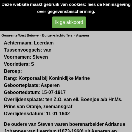
Deze website maakt gebruik van cookies: lees de kennisgeving
Oorlogsslachtoffers 
over gegevensbescherming.
West- Betuwe
Ik ga akkoord
Dhr. S. van Leerdam
Gemeente West Betuwe > Burger-slachtoffers > Asperen
Achternaam: Leerdam
Tussenvoegsels: van
Voornamen: Steven
Voorletters: S
Beroep:
Rang: Korporaal bij Koninklijke Marine
Geboorteplaats: Asperen
Geboortedatum: 15-07-1917
Overlijdensplaats:
ten Z.O. van eil. Boenjoe
a/b Hr.Ms.
Prins van Oranje, zeemansgraf
Overlijdensdatum: 11-01-1942
De ouders van Steven waren boerenarbeider Adrianus
Johannes van Leerdam (1873-1960) uit Asperen en