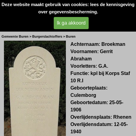
Deze website maakt gebruik van cookies: lees de kennisgeving
Oorlogsslachtoffers 
over gegevensbescherming.
West- Betuwe
Ik ga akkoord
Hr. G. Broekman
Gemeente Buren > Burgerslachtoffers > Buren
Achternaam: Broekman
Voornamen: Gerrit
Abraham
Voorletters: G.A.
Functie: kpl bij Korps Staf
10 R.I
Geboorteplaats:
Culemborg
Geboortedatum: 25-05-
1906
Overlijdensplaats: Rhenen
Overlijdensdatum: 12-05-
1940