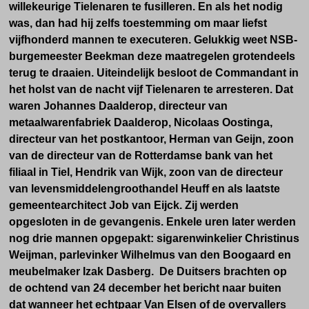
willekeurige Tielenaren te fusilleren. En als het nodig
was, dan had hij zelfs toestemming om maar liefst
vijfhonderd mannen te executeren. Gelukkig weet NSB-
burgemeester Beekman deze maatregelen grotendeels
terug te draaien.
Uiteindelijk besloot de Commandant in
het holst van de nacht vijf Tielenaren te arresteren. Dat
waren Johannes Daalderop, directeur van
metaalwarenfabriek Daalderop, Nicolaas Oostinga,
directeur van het postkantoor, Herman van Geijn, zoon
van de directeur
van de Rotterdamse bank
van het
filiaal in Tiel, Hendrik van Wijk, zoon van de directeur
van levensmiddelengroothandel Heuff en als laatste
gemeentearchitect Job van Eijck. Zij werden
opgesloten in de gevangenis. Enkele uren later werden
nog drie mannen opgepakt:
sigarenwinkelier Christinus
Weijman,
parlevinker Wilhelmus van den Boogaard en
meubelmaker Izak Dasberg. De Duitsers brachten op
de
ochtend van 24 december het bericht naar buiten
dat wanneer het echtpaar Van Elsen of de overvallers