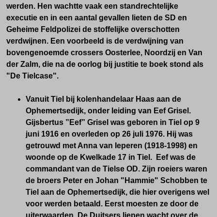
werden. Hen wachtte vaak een standrechtelijke
executie en in een aantal gevallen lieten de SD en
Geheime Feldpolizei de stoffelijke overschotten
verdwijnen. Een voorbeeld is de verdwijning van
bovengenoemde crossers Oosterlee, Noordzij en Van
der Zalm, die na de oorlog bij justitie te boek stond als
"De Tielcase".
Vanuit Tiel bij kolenhandelaar Haas aan de
Ophemertsedijk, onder leiding van Eef Grisel.
Gijsbertus ”Eef” Grisel was geboren in Tiel op 9
juni 1916 en overleden op 26 juli 1976. Hij was
getrouwd met Anna van Ieperen (1918-1998) en
woonde op de Kwelkade 17 in Tiel. Eef was de
commandant van de Tielse OD.
Zijn roeiers waren
de broers Peter en Johan "Hammie" Schobben te
Tiel aan de Ophemertsedijk, die hier overigens wel
voor werden betaald.
Eerst moesten ze door de
uiterwaarden.
De Duitsers liepen wacht over de