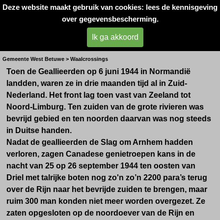
Deze website maakt gebruik van cookies: lees de kennisgeving
Oorlogsslachtoffers 
over gegevensbescherming.
West- Betuwe
Ik ga akkoord
Crossings in Tiel
Gemeente West Betuwe > Waalcrossings
Toen de Geallieerden op 6 juni 1944 in Normandië
landden, waren ze in drie maanden tijd al in Zuid-
Nederland. Het front lag toen vast van Zeeland tot
Noord-Limburg. Ten zuiden van de grote rivieren was
bevrijd gebied en ten noorden daarvan was nog steeds
in Duitse handen.
Nadat de geallieerden de Slag om Arnhem hadden
verloren, zagen Canadese genietroepen
kans
in de
nacht van 25 op 26 september 1944 ten oosten van
Driel met talrijke boten nog zo'n zo’n 2200 para’s terug
over de Rijn naar het bevrijde zuiden te brengen, maar
ruim 300 man konden niet meer worden overgezet. Ze
zaten opgesloten op de noordoever van de Rijn en