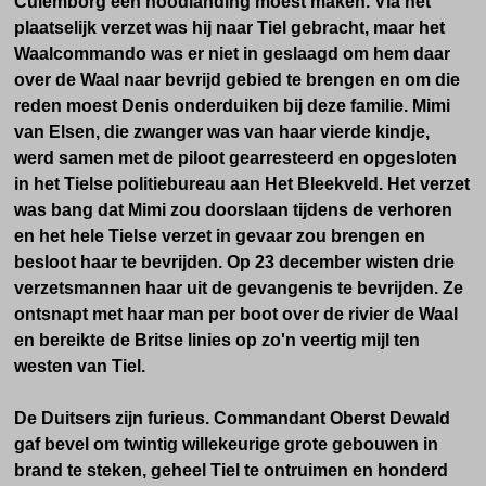
Culemborg een noodlanding moest maken. Via het
plaatselijk verzet was hij naar Tiel gebracht, maar het
Waalcommando was er niet in geslaagd om hem daar
over de Waal naar bevrijd gebied te brengen en
om die
reden moest Denis onderduiken bij deze familie.
Mimi
van Elsen, die zwanger was van haar vierde kindje,
werd samen met de piloot gearresteerd en opgesloten
in het Tielse politiebureau aan Het Bleekveld. Het verzet
was bang dat Mimi zou doorslaan tijdens de verhoren
en het hele Tielse verzet in gevaar zou brengen en
besloot haar te bevrijden. Op 23 december wisten drie
verzetsmannen haar uit de gevangenis te bevrijden. Ze
ontsnapt met haar man
per boot over de rivier de Waal
en bereikte de Britse linies op zo'n veertig mijl ten
westen van Tiel.
De Duitsers zijn furieus.
Commandant Oberst Dewald
gaf bevel om twintig willekeurige grote gebouwen in
brand te steken, geheel Tiel te ontruimen en honderd