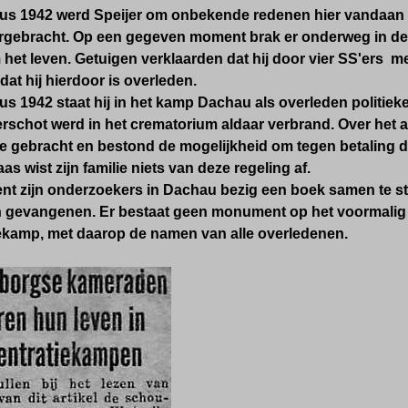
us 1942 werd Speijer om onbekende redenen hier vandaan p
gebracht. Op een gegeven moment brak er onderweg in de tr
 het leven. Getuigen verklaarden dat hij door vier SS'ers 
at hij hierdoor is overleden.
s 1942 staat hij in het kamp Dachau als overleden politiek
verschot werd in het crematorium aldaar verbrand. Over het
e gebracht en bestond de mogelijkheid om tegen betaling de
as wist zijn familie niets van deze regeling af.
nt zijn onderzoekers in Dachau bezig een boek samen te ste
evangenen. Er bestaat geen monument op het voormalig t
ekamp, met daarop de namen van alle overledenen.