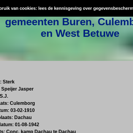
Oorlogsslachtoffers uit
bruik van cookies: lees de kennisgeving over gegevensbescherm
gemeenten Buren, Culemb
en West Betuwe
:
Sterk
Speijer Jasper
S.J.
ats:
Culemborg
tum:
03-02-1910
laats:
Dachau
datum:
01-08-1942
ts: Conc. kamp Dachau te Dachau