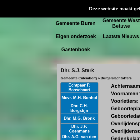
Gemeente
Deze website maakt ge
Startpagina
Culemborg
Gemeente West
Gemeente Buren
Betuwe
Eigen onderzoek
Laatste Nieuws
Gastenboek
Dhr. S.J. Sterk
Gemeente Culemborg > Burgerslachtoffers
Echtpaar P.
Achternaam
Bosschaart
Voornamen:
Mevr. M.H. Bonhof
Voorletters:
Dhr. C.H.
Geboortepla
Borgstijn
Geboorteda
Dhr. M.G. Bronk
Overlijdensp
Dhr. J.P.
Overlijdens
Coenmans
Dhr. A.G. van den
Gedenkplaa