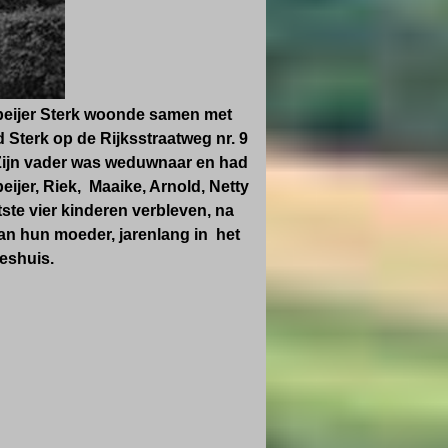
eijer Sterk woonde samen met
d Sterk op de Rijksstraatweg nr. 9
Zijn vader was weduwnaar en had
eijer, Riek, Maaike, Arnold, Netty
tste vier kinderen verbleven, na
van hun moeder, jarenlang in het
eshuis.