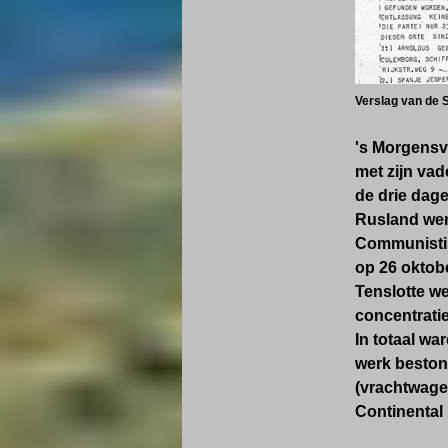
Verslag van de 
's Morgensv
met zijn va
de drie dag
Rusland wer
Communistisc
op 26 oktob
Tenslotte w
concentrat
In totaal w
werk bestond
(vrachtwage
Continental