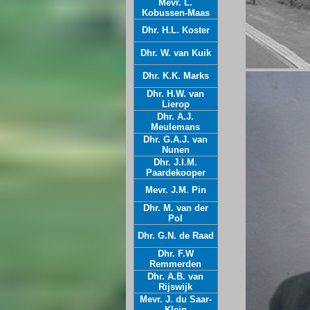
Mevr. L.
Kobussen-Maas
Dhr. H.L. Koster
Dhr. W. van Kuik
Dhr. K.K. Marks
Dhr. H.W. van
Lierop
Dhr. A.J.
Meulemans
Dhr. G.A.J. van
Nunen
Dhr. J.I.M.
Paardekooper
Mevr. J.M. Pin
Dhr. M. van der
Pol
Dhr. G.N. de Raad
Dhr. F.W
Remmerden
Dhr. A.B. van
Rijswijk
Mevr. J. du Saar-
Klein