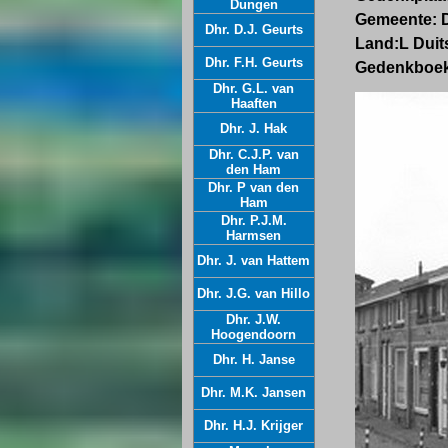
Dungen
Gemeente:
Dhr. D.J. Geurts
Land:L
Duit
Dhr. F.H. Geurts
Gedenkboek
Dhr. G.L. van
Haaften
Dhr. J. Hak
Dhr. C.J.P. van
den Ham
Dhr. P van den
Ham
Dhr. P.J.M.
Harmsen
Dhr. J. van Hattem
Dhr. J.G. van Hillo
Dhr. J.W.
Hoogendoorn
Dhr. H. Janse
Dhr. M.K. Jansen
Dhr. H.J. Krijger