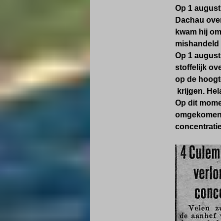
Op 1 august
Dachau over
kwam hij om
mishandeld d
Op 1 augustu
stoffelijk o
op de hoogt
krijgen. Hela
Op dit mome
omgekomen g
concentrati