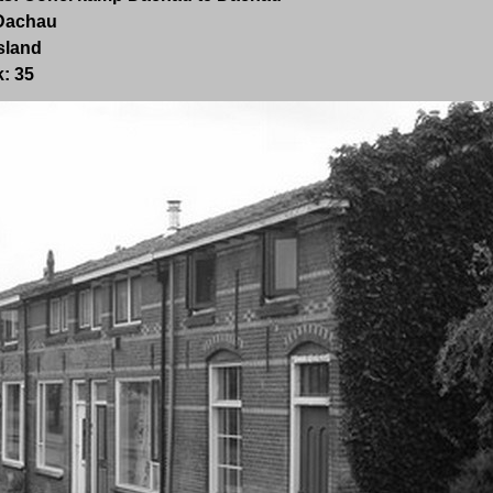
Dachau
sland
:
35