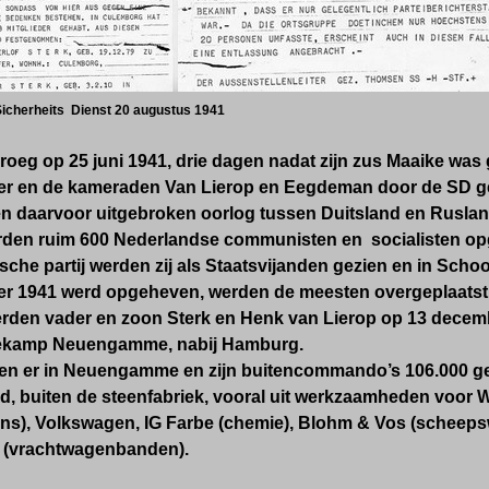
Sicherheits Dienst 20 augustus 1941
roeg op 25 juni 1941, drie dagen nadat zijn zus Maaike was
der en de kameraden Van Lierop en Eegdeman door de SD ge
en daarvoor uitgebroken oorlog tussen Duitsland en Ruslan
den ruim 600 Nederlandse communisten en socialisten opg
he partij werden zij als Staatsvijanden gezien en in Scho
er 1941 werd opgeheven, werden de meesten overgeplaatst
erden vader en zoon Sterk en Henk van Lierop op 13 decemb
iekamp
Neuengamme
, nabij Hamburg.
aren er in Neuengamme en zijn buitencommando’s 106.000 ge
, buiten de steenfabriek, vooral uit werkzaamheden voor W
ns), Volkswagen, IG Farbe (chemie), Blohm & Vos (scheeps
 (vrachtwagenbanden).