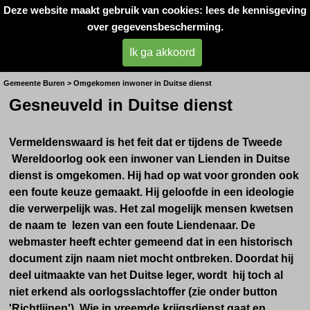
Deze website maakt gebruik van cookies: lees de kennisgeving
Oorlogsslachtoffers 
over gegevensbescherming.
West- Betuwe
Ik ga akkoord
Gesn. inwoner in Duitse dienst
Gemeente Buren > Omgekomen inwoner in Duitse dienst
Gesneuveld in Duitse dienst
Vermeldenswaard is het feit dat er tijdens de Tweede
Wereldoorlog ook een inwoner van Lienden in Duitse
dienst is omgekomen. Hij had op wat voor gronden ook
een foute keuze gemaakt. Hij geloofde in een ideologie
die verwerpelijk was. Het zal mogelijk mensen kwetsen
de naam te lezen van een foute Liendenaar. De
webmaster heeft echter gemeend dat in een historisch
document zijn naam niet mocht ontbreken. Doordat hij
deel uitmaakte van het Duitse leger, wordt hij toch al
niet erkend als oorlogsslachtoffer (zie onder button
'Richtlijnen'). Wie in vreemde krijgsdienst gaat en