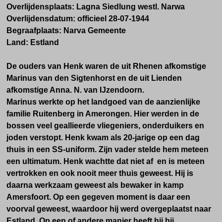
Overlijdensplaats:
Lagna Siedlung westl. Narwa
Overlijdensdatum:
officieel
28-07-1944
Begraafplaats: Narva
Gemeente
Land:
Estland
De ouders van Henk waren de uit Rhenen afkomstige
Marinus van den Sigtenhorst en de uit Lienden
afkomstige Anna. N. van IJzendoorn.
Marinus werkte op het landgoed van de aanzienlijke
familie Ruitenberg in Amerongen. Hier werden in de
bossen veel geallieerde vliegeniers, onderduikers en
joden verstopt. Henk kwam als 20-jarige op een dag
thuis in een SS-uniform. Zijn vader stelde hem meteen
een ultimatum. Henk wachtte dat niet af en is meteen
vertrokken en ook nooit meer thuis geweest. Hij is
daarna werkzaam geweest als bewaker in kamp
Amersfoort. Op een gegeven moment is daar een
voorval geweest, waardoor hij werd overgeplaatst naar
Estland. Op een of andere manier heeft hij bij