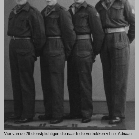
Vier van de 29 dienstplichtigen die naar Indie vertrokken v.l.n.r. Adriaan