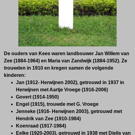
De o
uders van Kees waren landbouwer J
an Willem van
Zee (
1884-1964) en M
aria van Zandwijk (
1884-1952). Ze
trouwden in 1910 en kregen samen de volgende
kinderen:
Jan
(
1912- Herwijnen 2002), getrouwd in
1937 in
Herwijnen met Aartje Vroege
(
1916-2006)
Govert
(
1914-1950)
Engel
(
1915), trouwde met G. Vroege
Jenneke (
1916- Herwijnen 2003), getrouwd met
H
endrik van Zee
(
1910-1984)
Koenraad
(
1917-1984)
Eelke (
1920-2003), getrouwd in
1938 met Dielis van