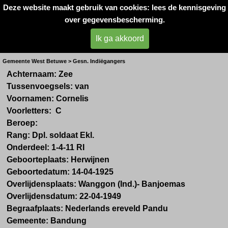
Deze website maakt gebruik van cookies: lees de kennisgeving
Oorlogsslachtoffers 
over gegevensbescherming.
West- Betuwe
Ik ga akkoord
Dhr. C. van Zee uit Herwijnen
Gemeente West Betuwe > Gesn. Indiëgangers
Achternaam: Zee
Tussenvoegsels: van
Voornamen: Cornelis
Voorletters: C
Beroep:
Rang: Dpl. soldaat Ekl.
Onderdeel:
1-4-11 RI
Geboorteplaats: Herwijnen
Geboortedatum:
14-04-1925
Overlijdensplaats: W
anggon (Ind.)-
Banjoemas
Overlijdensdatum:
22-04-1949
Begraafplaats:
Nederlands ereveld Pandu
Gemeente: Bandung