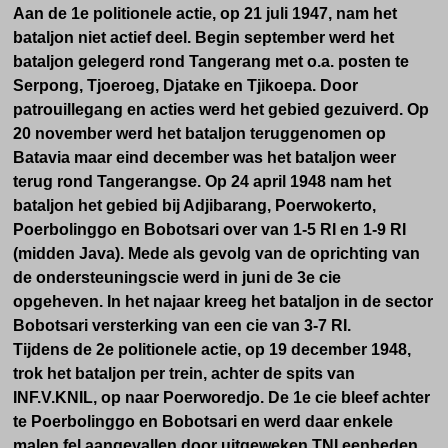
Aan de 1e politionele actie, op 21 juli 1947, nam het
bataljon niet actief deel. Begin september werd het
bataljon gelegerd rond Tangerang met o.a. posten te
Serpong, Tjoeroeg, Djatake en Tjikoepa. Door
patrouillegang en acties werd het gebied gezuiverd. Op
20 november werd het bataljon teruggenomen op
Batavia maar eind december was het bataljon weer
terug rond Tangerangse. Op 24 april 1948 nam het
bataljon het gebied bij Adjibarang, Poerwokerto,
Poerbolinggo en Bobotsari over van 1-5 RI en 1-9 RI
(midden Java). Mede als gevolg van de oprichting van
de ondersteuningscie werd in juni de 3e cie
opgeheven. In het najaar kreeg het bataljon in de sector
Bobotsari versterking van een cie van 3-7 RI.
Tijdens de 2e politionele actie, op 19 december 1948,
trok het bataljon per trein, achter de spits van
INF.V.KNIL, op naar Poerworedjo. De 1e cie bleef achter
te Poerbolinggo en Bobotsari en werd daar enkele
malen fel aangevallen door uitgeweken TNI eenheden.