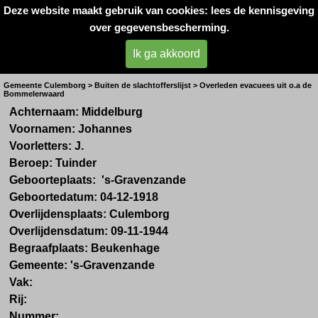
Deze website maakt gebruik van cookies: lees de kennisgeving
Oorlogsslachtoffers 
over gegevensbescherming.
West- Betuwe
Ik ga akkoord
Dhr. J. Middelburg uit Kerkwijk
Gemeente Culemborg > Buiten de slachtofferslijst > Overleden evacuees uit o.a de
Bommelerwaard
Achternaam: Middelburg
Voornamen: Johannes
Voorletters: J.
Beroep: Tuinder
Geboorteplaats: 's-Gravenzande
Geboortedatum: 04-12-1918
Overlijdensplaats: Culemborg
Overlijdensdatum: 09-11-1944
Begraafplaats: Beukenhage
Gemeente: 's-Gravenzande
Vak:
Rij:
Nummer: