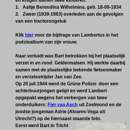
en kregen samen twee kinderen:
1.
Aaltje Berendina Wilhelmina, geb. 18-09-1934
2.
Zweer (1
939-1963) overleden aan de gevolgen
van een tractorongeluk
Klik
hier
voor de bijdrage van Lambertus in het
poëziealbum van zijn vrouw.
Naar verluidt was Bart betrokken bij het plaatselijk
verzet in en rond Geldermalsen. Hij werkte daarbij
samen met de plaatselijke bekende fietsenmaker
en verzetsstrijder Jan van Zee.
Op 20 juli 1944 werd de Grüne Polizei door een
achterbuurjongen getipt en werd Lambert
opgepakt wegens het verbergen van twee
onderduikers:
Fier van Asch
uit Zoelmond en de
joodse jongeman Adrie (Alvares-Vega uit
Utrecht?) op de hiernaast staande foto.
Eerst werd Bart in Tricht