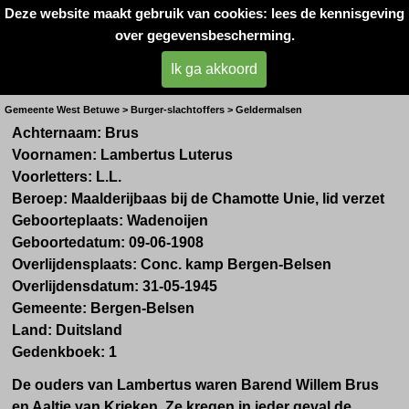
Deze website maakt gebruik van cookies: lees de kennisgeving
Oorlogsslachtoffers 
over gegevensbescherming.
West- Betuwe
Ik ga akkoord
Dhr. L.L. Brus
Gemeente West Betuwe > Burger-slachtoffers > Geldermalsen
Achternaam: Brus
Voornamen: Lambertus Luterus
Voorletters: L.L.
Beroep: Maalderijbaas bij de
Chamotte Unie
, lid verzet
Geboorteplaats: Wadenoijen
Geboortedatum: 09-06-1908
Overlijdensplaats: Conc. kamp Bergen-Belsen
Overlijdensdatum: 31-05-1945
Gemeente: Bergen-Belsen
Land: Duitsland
Gedenkboek: 1
De ouders van Lambertus waren Barend Willem Brus
en Aaltje van Krieken. Ze kregen in ieder geval de