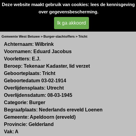
Deze website maakt gebruik van cookies: lees de kennisgeving
Oorlogsslachtoffers 
over gegevensbescherming.
West- Betuwe
Ik ga akkoord
Dhr. E.J. Wilbrink
Gemeente West Betuwe > Burger-slachtoffers > Tricht
Achternaam: Wilbrink
Voornamen: Eduard Jacobus
Voorletters: E.J.
Beroep: Tekenaar Kadaster, lid verzet
Geboorteplaats: Tricht
Geboortedatum 03-02-1914
Overlijdensplaats: Utrecht
Overlijdensdatum: 08-03-1945
Categorie: Burger
Begraafplaats: Nederlands ereveld Loenen
Gemeente: Apeldoorn (ereveld)
Provincie: Gelderland
Vak: A