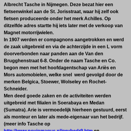
Albrecht Tasche in Nijmegen. Deze bezat hier een
fietsenwinkel aan de St. Jorisstraat, waar hij zelf ook
fietsen produceerde onder het merk Achilles. Op
ditzelfde adres startte hij iets later met de verkoop van
Magnet motorrijwielen.
In 1907 werden er compagnons aangetrokken en werd
de zaak uitgebreid en via de achterzijde in een L vorm
doorverbonden naar panden aan de Van den
Brugghenstraat 6-8. Onder de naam Tasche en Co.
begon men met het hoofdagentschap van Ariès en
Mors automobielen, welke snel werd gevolgd door de
merken Belgica, Stoewer, Wolseley en Rochet-
Schneider.
Men deed goede zaken en de activiteiten werden
uitgebreid met filialen in Soerabaya en Medan
(Sumatra). Arie is vermoedelijk hierheen gestuurd, eerst
als monteur en later als mede-eigenaar van het bedrijf.
(meer info Tasche op
http://www.noviomagus.nl/gevbedr9.htm
en