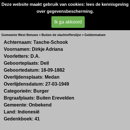
Deze website maakt gebruik van cookies: lees de kennisgeving
Oorlogsslachtoffers 
over gegevensbescherming.
West- Betuwe
Ik ga akkoord
Mevr. D. Tasche-Schook uit Geldermalsen
Gemeente West Betuwe > Buiten de slachtofferslijst > Geldermalsen
Achternaam: Tasche-Schook
Voornamen: Dirkje Adriana
Voorletters: D.A.
Geboorteplaats: Deil
Geboortedatum: 18-09-1882
Overlijdensplaats: Medan
Overlijdensdatum: 27-03-1949
Categorieën: Burger
Brgraafplaats: Buiten Erevelden
Gemeente: Onbekend
Land: Indonesië
Gedenkboek: 41