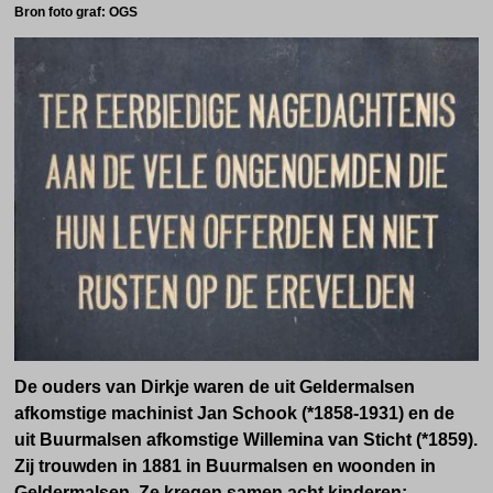
Bron foto graf: OGS
De ouders van Dirkje waren de uit Geldermalsen
afkomstige machinist Jan Schook (*1858-1931) en de
uit Buurmalsen afkomstige Willemina van Sticht (*1859).
Zij trouwden in 1881 in Buurmalsen en woonden in
Geldermalsen. Ze kregen samen acht kinderen: