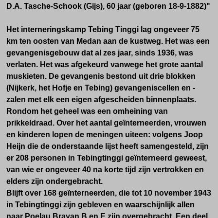
D.A. Tasche-Schook (Gijs), 60 jaar (geboren 18-9-1882)"
Het interneringskamp Tebing Tinggi lag ongeveer 75
km ten oosten van Medan aan de kustweg. Het was een
gevangenisgebouw dat al zes jaar, sinds 1936, was
verlaten. Het was afgekeurd vanwege het grote aantal
muskieten. De gevangenis bestond uit drie blokken
(Nijkerk, het Hofje en Tebing) gevangeniscellen en -
zalen met elk een eigen afgescheiden binnenplaats.
Rondom het geheel was een omheining van
prikkeldraad. Over het aantal geïnterneerden, vrouwen
en kinderen lopen de meningen uiteen: volgens Joop
Heijn die de onderstaande lijst heeft samengesteld, zijn
er 208 personen in Tebingtinggi geïnterneerd geweest,
van wie er ongeveer 40 na korte tijd zijn vertrokken en
elders zijn ondergebracht.
Blijft over 168 geïnterneerden, die tot 10 november 1943
in Tebingtinggi zijn gebleven en waarschijnlijk allen
naar Poelau Brayan B en E zijn overgebracht. Een deel,