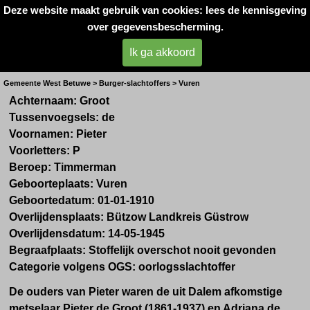
Deze website maakt gebruik van cookies: lees de kennisgeving
Oorlogsslachtoffers 
over gegevensbescherming.
West- Betuwe
Ik ga akkoord
Dhr. P. de Groot
Gemeente West Betuwe > Burger-slachtoffers > Vuren
Achternaam: Groot
Tussenvoegsels: de
Voornamen: Pieter
Voorletters: P
Beroep: Timmerman
Geboorteplaats: Vuren
Geboortedatum: 01-01-1910
Overlijdensplaats:
Bützow Landkreis Güstrow
Overlijdensdatum: 14-05-1945
Begraafplaats: Stoffelijk overschot nooit gevonden
Categorie volgens OGS: oorlogsslachtoffer
De ouders van Pieter waren de uit Dalem afkomstige
metselaar Pieter de Groot (
1861-1937) en A
driana de