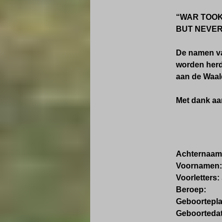
“WAR TOOK
BUT NEVER
De namen va
worden herd
aan de Waaldi
Met dank aan
Achternaam:
Voornamen:
Voorletters:
Beroep:
Geboortepla
Geboortedat