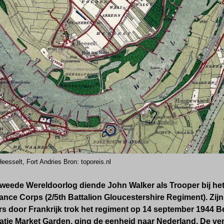
eesselt, Fort Andries Bron: toporeis.nl
Tweede Wereldoorlog diende John Walker als Trooper bij h
nce Corps (2/5th Battalion Gloucestershire Regiment). Zi
 door Frankrijk trok het regiment op 14 september 1944 Be
ratie Market Garden, ging de eenheid naar Nederland. De ve