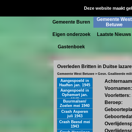
Gemeente
Deze website maakt ge
Startpagina
Culemborg
Gemeente West
Gemeente Buren
Betuwe
Eigen onderzoek
Laatste Nieuws
Gastenboek
Overleden Britten in Duitse lazare
Gemeente West Betuwe > Gesn. Geallieerde milit
Aangespoeld in
Achternaam
Haaften jan. 1945
Voornamen: 
Aangespoeld in
Ophemert jan.
Voorletters:
1945
Buurmalsen/
Beroep:
Zoelen mei 1940
Geboortepl
Crash Asperen
juli 1943
Geboortedat
Crash Beesd mei
Overlijdens
1943
Overlijdens