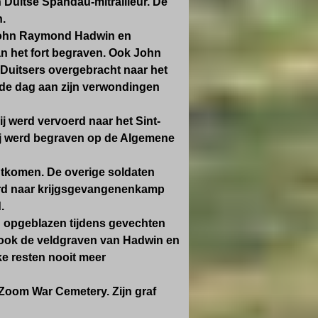
 Duitse Spandau-mitrailleur. De
.
 John Raymond Hadwin en
van het fort begraven. Ook John
 Duitsers overgebracht naar het
fde dag aan zijn verwondingen
j werd vervoerd naar het Sint-
j werd begraven op de Algemene
 ontkomen. De overige soldaten
erd naar krijgsgevangenenkamp
.
en opgeblazen tijdens gevechten
ook de veldgraven van Hadwin en
ke resten nooit meer
Zoom War Cemetery. Zijn graf