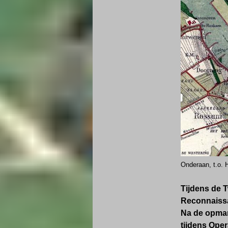
Onderaan, t.o. H
Tijdens de 
Reconnaissa
Na de opmars
tijdens Ope