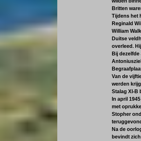
wilden binn
Britten war
Tijdens het
Reginald Wil
William Walk
Duitse veld
overleed. Hi
Bij dezelfde
Antoniusziek
Begraafplaa
Van de vijft
werden krij
Stalag XI-B 
In april 194
met oprukke
Stopher onde
teruggevon
Na de oorlo
bevindt zich