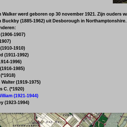
m Walker werd geboren op 30 november 1921. Zijn ouders wa
en Buckby (1885-1962) uit Desborough in Northamptonshire.
inderen:
 (1906-1907)
1907)
(1910-1910)
d (1911-1992)
1914-1996)
 (1916-1985)
 (*1918)
 Walter (1919-1975)
 C. (*1920)
illiam (1921-1944)
ey (1923-1994)