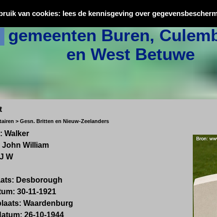
Oorlogsslachtoffers uit
bruik van cookies: lees de kennisgeving over gegevensbescherm
gemeenten Buren, Culemb
en West Betuwe
t
airen > Gesn. Britten en Nieuw-Zeelanders
: Walker
John William
 J W
aats: Desborough
um: 30-11-1921
plaats: Waardenburg
datum: 26-10-1944