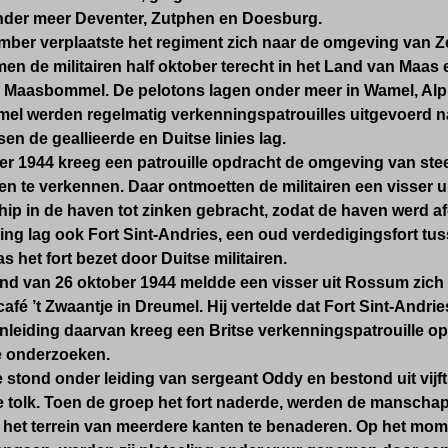
onder meer Deventer, Zutphen en Doesburg.
mber verplaatste het regiment zich naar de omgeving van Ze
n de militairen half oktober terecht in het Land van Maas 
n Maasbommel. De pelotons lagen onder meer in Wamel, Al
mel werden regelmatig verkenningspatrouilles uitgevoerd
sen de geallieerde en Duitse linies lag.
er 1944 kreeg een patrouille opdracht de omgeving van st
 te verkennen. Daar ontmoetten de militairen een visser u
ip in de haven tot zinken gebracht, zodat de haven werd af
ng lag ook Fort Sint-Andries, een oud verdedigingsfort tu
s het fort bezet door Duitse militairen.
nd van 26 oktober 1944 meldde een visser uit Rossum zich b
café ’t Zwaantje in Dreumel. Hij vertelde dat Fort Sint-Andri
anleiding daarvan kreeg een Britse verkenningspatrouille op
te onderzoeken.
e stond onder leiding van sergeant Oddy en bestond uit vijft
 tolk. Toen de groep het fort naderde, werden de manschap
et terrein van meerdere kanten te benaderen. Op het moment