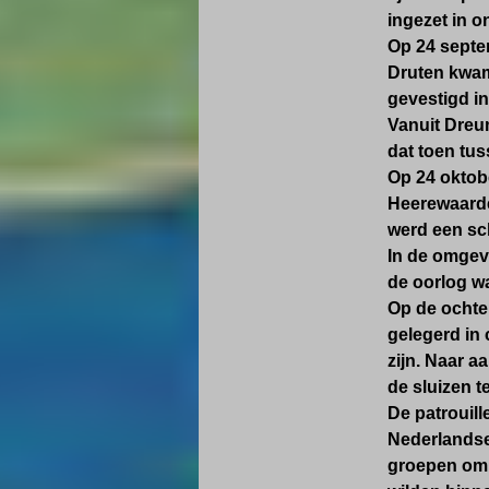
ingezet in 
Op 24 septe
Druten kwame
gevestigd i
Vanuit Dreu
dat toen tus
Op 24 oktob
Heerewaarden
werd een sch
In de omgevi
de oorlog wa
Op de ochte
gelegerd in 
zijn. Naar a
de sluizen 
De patrouill
Nederlandse
groepen om h