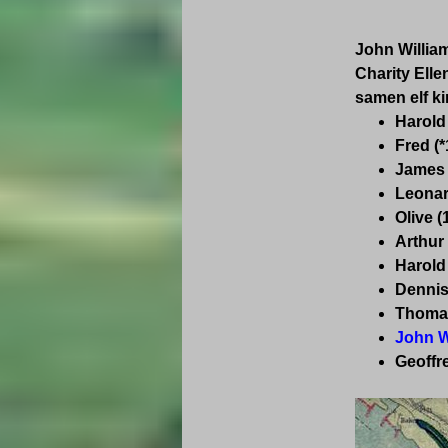
John Willia
Charity Ell
samen elf k
Harold
Fred (*
James 
Leonar
Olive (
Arthu
r
Harold
Dennis
Thomas
John W
Geoffr