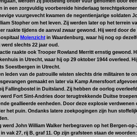
engaan, werden zij plotseling onder vuur genomen door een
en in een zorgvuldig voorbereide hinderlaag terechtgekomen
 hevige vuurgevecht kwamen de negentienjarige soldaten
liam Stopher om het leven. Zij werden later op het terrein 
er raakte tijdens de aanval zwaar gewond. Hij werd door de
hospitaal
Molenzicht
in Waardenburg, waar hij nog op dezel
j werd slechts 22 jaar oud.
 actie raakte ook Trooper Rowland Merritt ernstig gewond. Hi
enhuis in Utrecht, waar hij op 29 oktober 1944 overleed.
Hi
ts Soestbergen in Utrecht.
ien leden van de patrouille wisten slechts drie militairen te
gsgevangen gemaakt en later via Kamp Amersfoort afgevo
bij Fallingbostel in Duitsland. Zij hebben de oorlog overleefd
5 werd Fort Sint-Andries door terugtrekkende Duitse troep
nde geallieerde eenheden. Door deze explosie verdwenen 
r het puin. Ondanks latere zoekpogingen zijn hun stoffelij
den.
g werd John William Walker herbegraven op het Bergen-op-
 in vak 27, rij B, graf 11. Op zijn grafsteen staan de woorden: