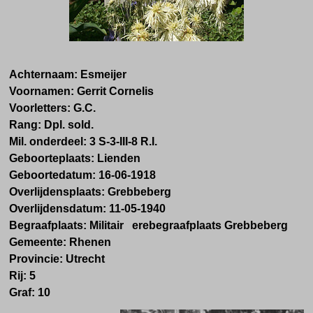
Achternaam:
Esmeijer
Voornamen:
Gerrit Cornelis
Voorletters:
G.C.
Rang:
Dpl. sold.
Mil. onderdeel:
3 S-3-III-8 R.I.
Geboorteplaats:
Lienden
Geboortedatum:
16-
06-1918
Overlijdensplaats:
Grebbeberg
Overlijdensdatum:
11-05-1940
Begraafplaats:
Militair erebegraafplaats Grebbeberg
Gemeente:
Rhenen
Provincie:
Utrecht
Rij:
5
Graf:
10