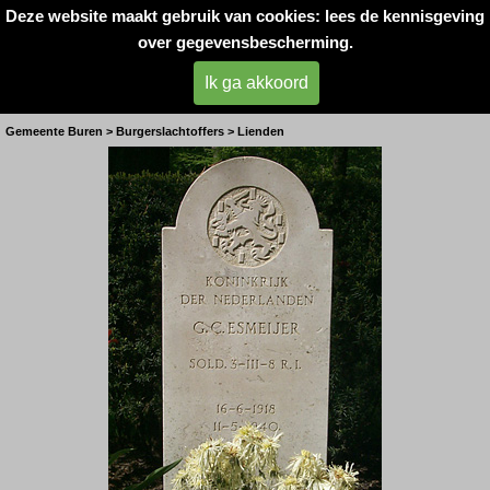
Deze website maakt gebruik van cookies: lees de kennisgeving
Oorlogsslachtoffers 
over gegevensbescherming.
West- Betuwe
Ik ga akkoord
Hr. G.C. Esmeijer
Gemeente Buren > Burgerslachtoffers > Lienden