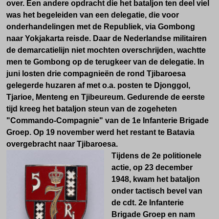
over. Een andere opdracht die het bataljon ten deel viel
was het begeleiden van een delegatie, die voor
onderhandelingen met de Republiek, via Gombong
naar Yokjakarta reisde. Daar de Nederlandse militairen
de demarcatielijn niet mochten overschrijden, wachtte
men te Gombong op de terugkeer van de delegatie. In
juni losten drie compagnieën de rond Tjibaroesa
gelegerde huzaren af met o.a. posten te Djonggol,
Tjarioe, Menteng en Tjibeureum. Gedurende de eerste
tijd kreeg het bataljon steun van de zogeheten
"Commando-Compagnie" van de 1e Infanterie Brigade
Groep. Op 19 november werd het restant te Batavia
overgebracht naar Tjibaroesa.
Tijdens de 2e politionele
actie, op 23 december
1948, kwam het bataljon
onder tactisch bevel van
de cdt. 2e Infanterie
Brigade Groep en nam