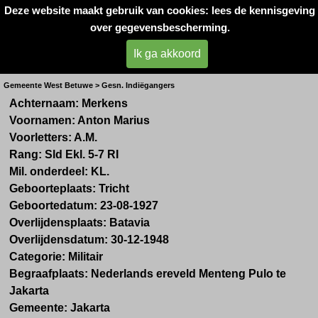
Deze website maakt gebruik van cookies: lees de kennisgeving
Oorlogsslachtoffers 
over gegevensbescherming.
West- Betuwe
Ik ga akkoord
Dhr. A.M. Merkens uit Tricht
Gemeente West Betuwe > Gesn. Indiëgangers
Achternaam: Merkens
Voornamen: Anton Marius
Voorletters: A.M.
Rang: Sld Ekl. 5-7 RI
Mil. onderdeel: KL.
Geboorteplaats: Tricht
Geboortedatum: 23-08-1927
Overlijdensplaats: Batavia
Overlijdensdatum: 30-12-1948
Categorie: Militair
Begraafplaats: Nederlands ereveld Menteng Pulo te
Jakarta
Gemeente: Jakarta