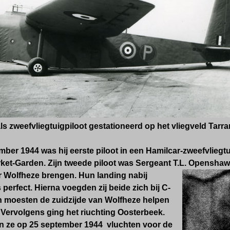
ls zweefvliegtuigpiloot gestationeerd op het vliegveld Tarr
ber 1944 was hij eerste piloot in een Hamilcar-zweefvliegtuig
ket-Garden. Zijn tweede piloot was
Sergeant T.L.
Openshaw
r Wolfheze brengen. Hun landing nabij
erfect. Hierna voegden zij beide zich bij C-
 moesten de zuidzijde van Wolfheze helpen
 Vervolgens ging het riuchting Oosterbeek.
n ze op 25 september 1944 vluchten voor de