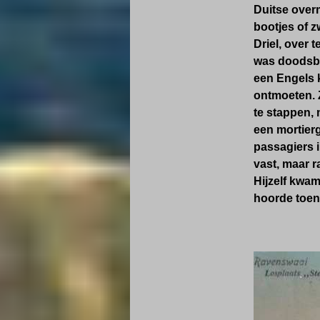
Duitse over
bootjes of 
Driel, over 
was doodsban
een Engels 
ontmoeten. 
te stappen, 
een mortier
passagiers i
vast, maar r
Hijzelf kwam
hoorde toen 