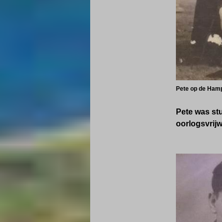
P
ete op de Hamp
Pete was stu
oorlogsvrijwi