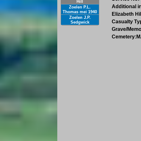
Hill
Additional i
Zoelen P.L.
Thomas mei 1940
Elizabeth Hi
Zoelen J.P.
Casualty Ty
Sedgwick
Grave/Memo
Cemetery:
M