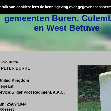
Oorlogsslachtoffers uit
bruik van cookies: lees de kennisgeving over gegevensbescherm
gemeenten Buren, Culemb
en West Betuwe
 Gesn. Britten
, PETER BURKE
United Kingdom
Serjeant
rvice:
Glider Pilot
Regiment, A.A.C.
ath:
25/09/1944
5511117