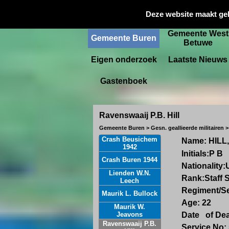
Gemeente
Deze website maakt ge
Startpagina
Culemborg
Gemeente West
Gemeente Buren
Betuwe
Eigen onderzoek
Laatste Nieuws
Gastenboek
Ravenswaaij P.B. Hill
Gemeente Buren > Gesn. geallieerde militairen >
Crash Beusichem
Name:
HILL
1942
Initials:
P B
Crash Buren 1944
Nationality:
Lienden W.N.
Rank:
Staff 
Leech
Regiment/Se
Maurik L. Bullock
Age:
22
Maurik W.
Jeavons
Date of De
Ravenswaaij P.B.
Service No: