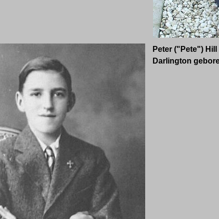
Peter ("Pete") Hil
Darlington gebor