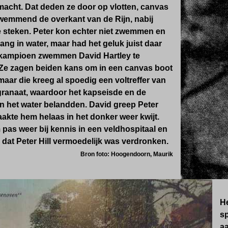
macht. Dat deden ze door op vlotten, canvas
zwemmend de overkant van de Rijn, nabij
te steken. Peter kon echter niet zwemmen en
g in water, maar had het geluk juist daar
kampioen zwemmen David Hartley te
Ze zagen beiden kans om in een canvas boot
maar die kreeg al spoedig een voltreffer van
granaat, waardoor het kapseisde en de
n het water belandden. David greep Peter
aakte hem helaas in het donker weer kwijt.
 pas weer bij kennis in een veldhospitaal en
dat Peter Hill vermoedelijk was verdronken.
Bron foto: Hoogendoorn, Maurik
He
s
aa