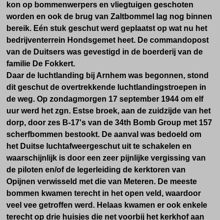
kon op bommenwerpers en vliegtuigen geschoten
worden en ook de brug van Zaltbommel lag nog binnen
bereik. Eén stuk geschut werd geplaatst op wat nu het
bedrijventerrein Hondsgemet heet. De commandopost
van de Duitsers was gevestigd in de boerderij van de
familie De Fokkert.
Daar de luchtlanding bij Arnhem was begonnen, stond
dit geschut de overtrekkende luchtlandingstroepen in
de weg. Op zondagmorgen 17 september 1944 om elf
uur werd het zgn. Estse broek, aan de zuidzijde van het
dorp,
door zes B-17's van de 34th Bomb Group met 157
scherfbommen bestookt.
De aanval was bedoeld om
het Duitse luchtafweergeschut uit te schakelen en
waarschijnlijk is door een zeer pijnlijke vergissing van
de piloten en/of de legerleiding de kerktoren van
Opijnen verwisseld met die van Meteren.
De meeste
bommen kwamen terecht in het open veld, waardoor
veel vee getroffen werd.
Helaas kwamen er ook enkele
terecht op drie huisjes die n
et voorbij het kerkhof aan