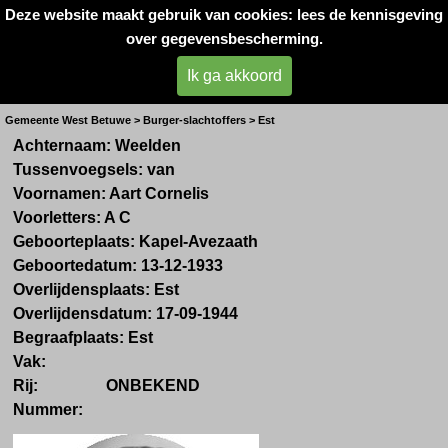
Deze website maakt gebruik van cookies: lees de kennisgeving
Oorlogsslachtoffers 
over gegevensbescherming.
West- Betuwe
Ik ga akkoord
Dhr. A. van Weelden
Gemeente West Betuwe > Burger-slachtoffers > Est
Achternaam: Weelden
Tussenvoegsels: van
Voornamen: Aart Cornelis
Voorletters: A C
Geboorteplaats: Kapel-Avezaath
Geboortedatum: 13-12-1933
Overlijdensplaats: Est
Overlijdensdatum: 17-09-1944
Begraafplaats: Est
Vak:
Rij: ONBEKEND
Nummer: