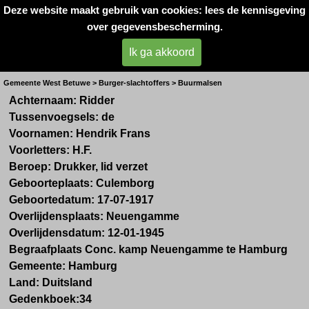
Deze website maakt gebruik van cookies: lees de kennisgeving
Oorlogsslachtoffers 
over gegevensbescherming.
West- Betuwe
Ik ga akkoord
Dhr. H.F. de Ridder
Gemeente West Betuwe > Burger-slachtoffers > Buurmalsen
Achternaam:
Ridder
Tussenvoegsels:
de
Voornamen:
Hendrik Frans
Voorletters:
H.F.
Beroep:
Drukker, lid verzet
Geboorteplaats:
Culemborg
Geboortedatum:
17-07-1917
Overlijdensplaats:
Neuengamme
Overlijdensdatum:
12-01-1945
Begraafplaats Conc. kamp Neuengamme te Hamburg
Gemeente:
Hamburg
Land:
Duitsland
Gedenkboek:
34