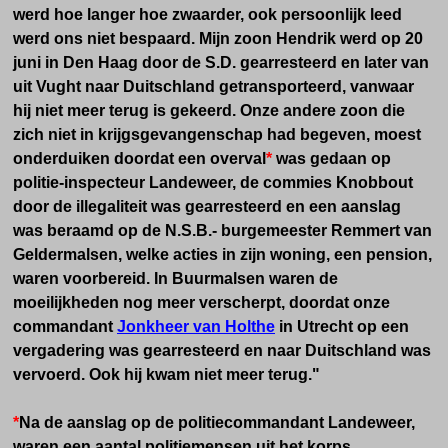
werd hoe langer hoe zwaarder, ook persoonlijk leed
werd ons niet bespaard. Mijn zoon Hendrik werd op 20
juni in Den Haag door de S.D. gearresteerd en later van
uit Vught naar Duitschland getransporteerd, vanwaar
hij niet meer terug is gekeerd. Onze andere zoon die
zich niet in krijgsgevangenschap had begeven, moest
onderduiken doordat een overval
*
was gedaan op
politie-inspecteur Landeweer, de commies Knobbout
door de illegaliteit was gearresteerd en een aanslag
was beraamd op de N.S.B.- burgemeester Remmert van
Geldermalsen, welke acties in zijn woning, een pension,
waren voorbereid. In Buurmalsen waren de
moeilijkheden nog meer verscherpt, doordat onze
commandant
Jonkheer van Holthe
in Utrecht op een
vergadering was gearresteerd en naar Duitschland was
vervoerd. Ook hij kwam niet meer terug."
*
Na de aanslag op de politiecommandant Landeweer,
waren een aantal politiemensen uit het korps