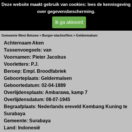
Deze website maakt gebruik van cookies: lees de kennisgeving
Oorlogsslachtoffers 
over gegevensbescherming.
West- Betuwe
Ik ga akkoord
Dhr. P.J. van Aken
Gemeente West Betuwe > Burger-slachtoffers > Geldermalsen
Achternaam Aken
Tussenvoegsels: van
Voornamen: Pieter Jacobus
Voorletters: P.J.
Beroep: Empl. Broodfabriek
Geboorteplaats: Geldermalsen
Geboortedatum: 02-04-1889
Overlijdensplaats: Ambarawa, kamp 7
Overlijdensdatum: 08-07-1945
Begraafplaats: Nederlands ereveld Kembang Kuning te
Surabaya
Gemeente: Surabaya
Land: Indonesië