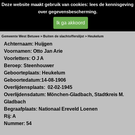
Deze website maakt gebruik van cookies: lees de kennisgeving
Oorlogsslachtoffers 
over gegevensbescherming.
West- Betuwe
Ik ga akkoord
Dhr. O.J.A. Huijgen uit Heukelum
Gemeente West Betuwe > Buiten de slachtofferslijst > Heukelum
Achternaam: Huijgen
Voornamen: Otto Jan Arie
Voorletters: O J A
Beroep: Steenhouwer
Geboorteplaats: Heukelum
Geboortedatum:14-08-1906
Overlijdensplaats: 02-02-1945
Overlijdensdatum:
Mönchen-Gladbach, Stadtkreis M.
Gladbach
Begraafplaats:
Nationaal Ereveld Loenen
Rij: A
Nummer: 54