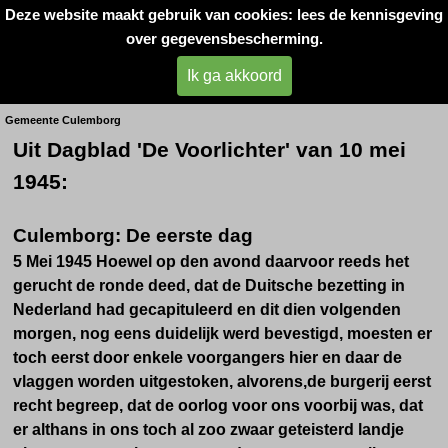
Deze website maakt gebruik van cookies: lees de kennisgeving
Oorlogsslachtoffers 
over gegevensbescherming.
West- Betuwe
Ik ga akkoord
Bevrijding van Culemborg
Gemeente Culemborg
Uit Dagblad 'De Voorlichter' van 10 mei
1945:
Culemborg: De eerste dag
5 Mei 1945 Hoewel op den avond daarvoor reeds het
gerucht de ronde deed, dat de Duitsche bezetting in
Nederland had gecapituleerd en dit dien volgenden
morgen, nog eens duidelijk werd bevestigd, moesten er
toch eerst door enkele voorgangers hier en daar de
vlaggen worden uitgestoken, alvorens,de burgerij eerst
recht begreep, dat de oorlog voor ons voorbij was, dat
er althans in ons toch al zoo zwaar geteisterd landje