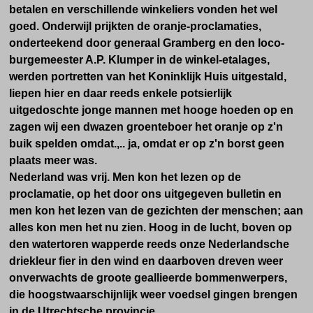
betalen en verschillende winkeliers vonden het wel
goed. Onderwijl prijkten de oranje-proclamaties,
onderteekend door generaal Gramberg en den loco-
burgemeester A.P. Klumper in de winkel-etalages,
werden portretten van het Koninklijk Huis uitgestald,
liepen hier en daar reeds enkele potsierlijk
uitgedoschte jonge mannen met hooge hoeden op en
zagen wij een dwazen groenteboer het oranje op z'n
buik spelden omdat.,.. ja, omdat er op z'n borst geen
plaats meer was.
Nederland was vrij. Men kon het lezen op de
proclamatie, op het door ons uitgegeven bulletin en
men kon het lezen van de gezichten der menschen; aan
alles kon men het nu zien. Hoog in de lucht, boven op
den watertoren wapperde reeds onze Nederlandsche
driekleur fier in den wind en daarboven dreven weer
onverwachts de groote geallieerde bommenwerpers,
die hoogstwaarschijnlijk weer voedsel gingen brengen
in de Utrechtsche provincie.