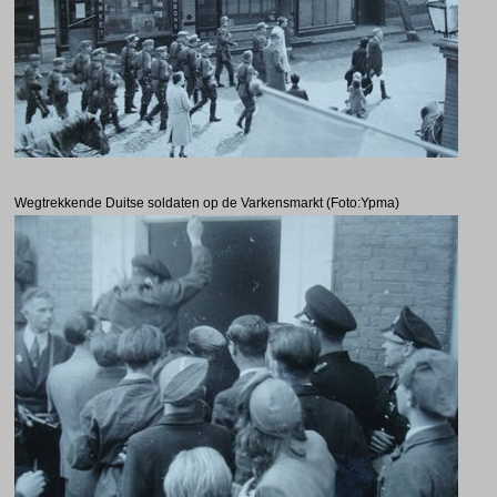
Wegtrekkende Duitse soldaten op de Varkensmarkt (Foto:Ypma)