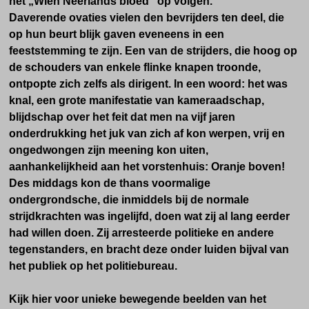
het „Wien Neerlands bloed" op volgen.
Daverende ovaties vielen den bevrijders ten deel, die
op hun beurt blijk gaven eveneens in een
feeststemming te zijn. Een van de strijders, die hoog op
de schouders van enkele flinke knapen troonde,
ontpopte zich zelfs als dirigent. In een woord: het was
knal, een grote manifestatie van kameraadschap,
blijdschap over het feit dat men na vijf jaren
onderdrukking het juk van zich af kon werpen, vrij en
ongedwongen zijn meening kon uiten,
aanhankelijkheid aan het vorstenhuis: Oranje boven!
Des middags kon de thans voormalige
ondergrondsche, die inmiddels bij de normale
strijdkrachten was ingelijfd, doen wat zij al lang eerder
had willen doen. Zij arresteerde politieke en andere
tegenstanders, en bracht deze onder luiden bijval van
het publiek op het politiebureau.
Kijk hier voor unieke bewegende beelden van het