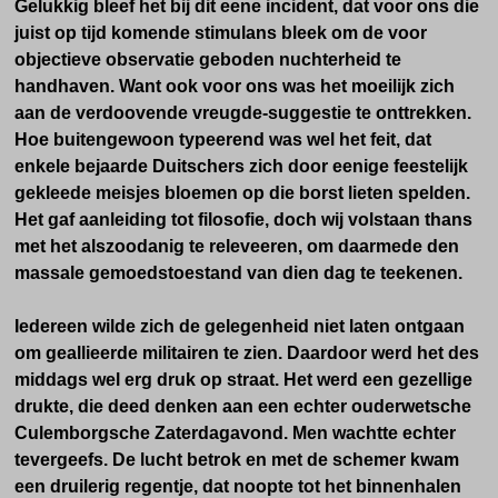
Gelukkig bleef het bij dit eene incident, dat voor ons die
juist op tijd komende stimulans bleek om de voor
objectieve observatie geboden nuchterheid te
handhaven. Want ook voor ons was het moeilijk zich
aan de verdoovende vreugde-suggestie te onttrekken.
Hoe buitengewoon typeerend was wel het feit, dat
enkele bejaarde Duitschers zich door eenige feestelijk
gekleede meisjes bloemen op die borst lieten spelden.
Het gaf aanleiding tot filosofie, doch wij volstaan thans
met het alszoodanig te releveeren, om daarmede den
massale gemoedstoestand van dien dag te teekenen.
Iedereen wilde zich de gelegenheid niet laten ontgaan
om geallieerde militairen te zien. Daardoor werd het des
middags wel erg druk op straat. Het werd een gezellige
drukte, die deed denken aan een echter ouderwetsche
Culemborgsche Zaterdagavond. Men wachtte echter
tevergeefs. De lucht betrok en met de schemer kwam
een druilerig regentje, dat noopte tot het binnenhalen