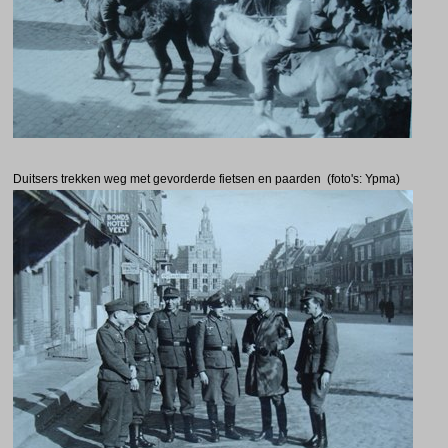
Duitsers trekken weg met gevorderde fietsen en paarden (foto's: Ypma)