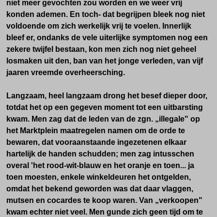
niet meer gevochten zou worden en we weer vrij
konden ademen. En toch- dat begrijpen bleek nog niet
voldoende om zich werkelijk vrij te voelen. Innerlijk
bleef er, ondanks de vele uiterlijke symptomen nog een
zekere twijfel bestaan, kon men zich nog niet geheel
losmaken uit den, ban van het jonge verleden, van vijf
jaaren vreemde overheersching.
Langzaam, heel langzaam drong het besef dieper door,
totdat het op een gegeven moment tot een uitbarsting
kwam. Men zag dat de leden van de zgn. „illegale" op
het Marktplein maatregelen namen om de orde te
bewaren, dat vooraanstaande ingezetenen elkaar
hartelijk de handen schudden; men zag intusschen
overal 'het rood-wit-blauw en het oranje en toen... ja
toen moesten, enkele winkeldeuren het ontgelden,
omdat het bekend geworden was dat daar vlaggen,
mutsen en cocardes te koop waren. Van „verkoopen"
kwam echter niet veel. Men gunde zich geen tijd om te