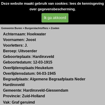
Deze website maakt gebruik van cookies: lees de kennisgeving
Oorlogsslachtoffers 
over gegevensbescherming.
West- Betuwe
Ik ga akkoord
Hr. J. Hoekwater
Gemeente Buren > Burgerslachtoffers > Zoelen
Achternaam:
Hoekwater
Voornamen:
Joost
Voorletters:
J.
Beroep:
Uitvoerder
Geboorteplaats:
Hardinxveld
Geboortedatum:
12-03-1915
Overlijdensplaats:
Heukelum
Overlijdensdatum:
04-03-1945
Begraafplaats: Algemene Begraafplaats Neder
Hardinxveld
Gemeente:
Hardinxveld-Giessendam
Provincie:
Zuid-Holland
Vak:
Graf geruimd