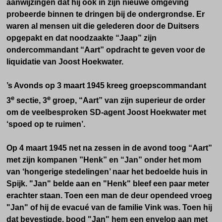
aanwijzingen dat hij ook in zijn nieuwe omgeving
probeerde binnen te dringen
bij de ondergrondse
. Er
waren al mensen uit die gelederen door de Duitsers
opgepakt en dat noodzaakte “Jaap” zijn
ondercommandant “Aart” opdracht te geven voor de
liquidatie van Joost Hoekwater.
’s Avonds op 3 maart 1945 kreeg groepscommandant
e
e
3
sectie, 3
groep, “Aart” van zijn superieur de order
om de veelbesproken SD-agent Joost Hoekwater met
‘spoed op te ruimen’.
Op 4 maart 1945 net na zessen in de avond toog “Aart”
met zijn kompanen ”Henk” en “Jan” onder het mom
van ‘hongerige stedelingen’ naar het bedoelde huis in
Spijk. "Jan" belde aan en "Henk" bleef een paar meter
erachter staan. Toen een man de deur opendeed vroeg
"Jan" of hij de evacué van de familie Vink was. Toen hij
dat bevestigde, bood "Jan" hem een envelop aan met