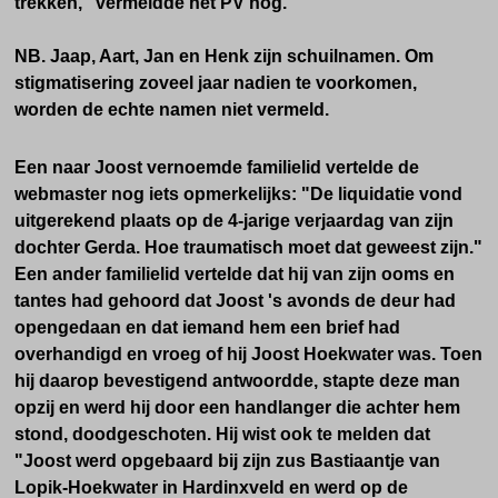
trekken," vermeldde het PV nog.
NB. Jaap, Aart, Jan en Henk zijn schuilnamen. Om
stigmatisering zoveel jaar nadien te voorkomen,
worden de echte namen niet vermeld.
Een naar Joost vernoemde familielid vertelde de
webmaster nog iets opmerkelijks: "De liquidatie vond
uitgerekend plaats op de 4-jarige verjaardag van zijn
dochter Gerda. Hoe traumatisch moet dat geweest zijn."
Een ander familielid vertelde dat hij van zijn ooms en
tantes had gehoord dat Joost 's avonds de deur had
opengedaan en dat iemand hem een brief had
overhandigd en vroeg of hij Joost Hoekwater was. Toen
hij daarop bevestigend antwoordde, stapte deze man
opzij en werd hij door een handlanger die achter hem
stond, doodgeschoten. Hij wist ook te melden dat
"
Joost werd opgebaard bij zijn zus Bastiaantje van
Lopik-Hoekwater in Hardinxveld en werd
op de