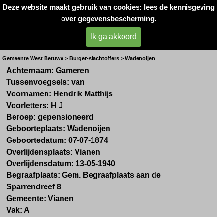
Deze website maakt gebruik van cookies: lees de kennisgeving
Oorlogsslachtoffers 
over gegevensbescherming.
West- Betuwe
Ik ga akkoord
Dhr. H.M. van Gameren
Gemeente West Betuwe > Burger-slachtoffers > Wadenoijen
Achternaam: Gameren
Tussenvoegsels: van
Voornamen: Hendrik Matthijs
Voorletters: H J
Beroep: gepensioneerd
Geboorteplaats: Wadenoijen
Geboortedatum: 07-07-1874
Overlijdensplaats: Vianen
Overlijdensdatum:
13-05-1940
Begraafplaats: Gem. Begraafplaats aan de
Sparrendreef 8
Gemeente: Vianen
Vak: A