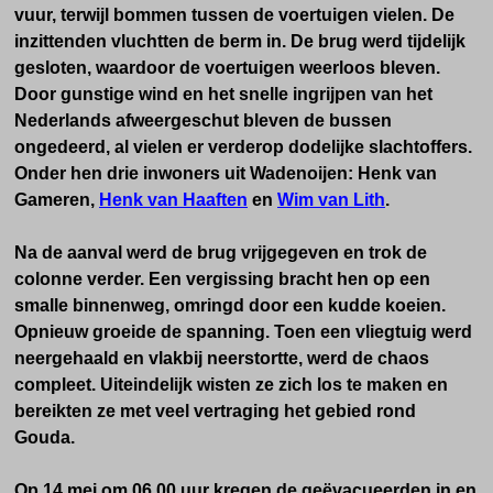
vuur, terwijl bommen tussen de voertuigen vielen. De
inzittenden vluchtten de berm in. De brug werd tijdelijk
gesloten, waardoor de voertuigen weerloos bleven.
Door gunstige wind en het snelle ingrijpen van het
Nederlands afweergeschut bleven de bussen
ongedeerd, al vielen er verderop dodelijke slachtoffers.
Onder hen drie inwoners uit Wadenoijen: Henk van
Gameren,
Henk van Haaften
en
Wim van Lith
.
Na de aanval werd de brug vrijgegeven en trok de
colonne verder. Een vergissing bracht hen op een
smalle binnenweg, omringd door een kudde koeien.
Opnieuw groeide de spanning. Toen een vliegtuig werd
neergehaald en vlakbij neerstortte, werd de chaos
compleet. Uiteindelijk wisten ze zich los te maken en
bereikten ze met veel vertraging het gebied rond
Gouda.
Op 14 mei om 06.00 uur kregen de geëvacueerden in en