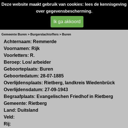
Deze website maakt gebruik van cookies: lees de kennisgeving
Oorlogsslachtoffers 
over gegevensbescherming.
West- Betuwe
Ik ga akkoord
Dhr. R. Remmerde
Gemeente Buren > Burgerslachtoffers > Buren
Achternaam:
Remmerde
Voornamen:
Rijk
Voorletters:
R.
Beroep:
Los/ arbeider
Geboorteplaats:
Buren
Geboortedatum:
28-07-1885
Overlijdensplaats:
Rietberg, landkreis Wiedenbrück
Overlijdensdatum:
27-09-1943
Begraafplaats: Evangelischen Friedhof in Rietberg
Gemeente:
Rietberg
Land:
Duitsland
Veld:
Rij: