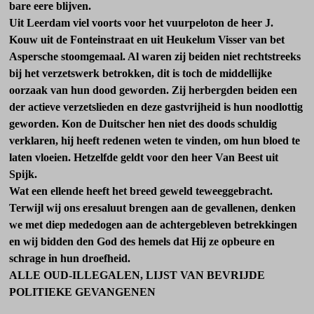
bare eere blijven.
Uit Leerdam viel voorts voor het vuurpeloton de heer J.
Kouw uit de Fonteinstraat en uit Heukelum Visser van bet
Aspersche stoomgemaal. Al waren zij bei­den niet rechtstreeks
bij het verzetswerk betrokken, dit is toch de middellijke
oorzaak van hun dood geworden. Zij herbergden beiden een
der actieve verzets­lieden en deze gastvrijheid is hun noodlottig
geworden. Kon de Duitscher hen niet des doods schuldig
verklaren, hij heeft re­denen weten te vinden, om hun bloed te
laten vloeien. Hetzelfde geldt voor den heer Van Beest uit
Spijk.
Wat een ellende heeft het breed geweld teweeggebracht.
Terwijl wij ons eresaluut brengen aan de gevallenen, denken
we met diep mededogen aan de achtergebleven betrekkingen
en wij bidden den God des hemels dat Hij ze opbeu­re en
schrage in hun droefheid.
ALLE OUD-ILLEGALEN, LIJST VAN BEVRIJDE
POLITIEKE GEVANGENEN