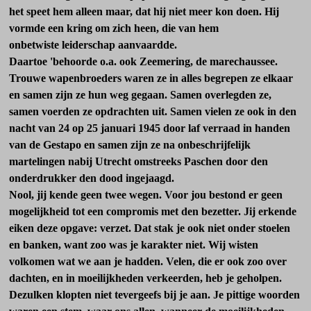
het speet hem alleen maar, dat hij niet meer kon doen. Hij
vormde een kring om zich heen, die van hem
onbetwiste leiderschap aanvaardde.
Daartoe 'behoorde o.a. ook Zeemering, de marechaussee.
Trouwe wapenbroeders waren ze in alles begrepen ze elkaar
en samen zijn ze hun weg gegaan. Samen overlegden ze,
samen voer­den ze opdrachten uit. Samen vielen ze ook in den
nacht van 24 op 25 januari 1945 door laf verraad in handen
van de Ge­stapo en samen zijn ze na onbe­schrijfelijk
martelingen nabij Utrecht omstreeks Paschen door den
onderdrukker den dood in­gejaagd.
Nool, jij kende geen twee we­gen. Voor jou bestond er geen
mogelijkheid tot een compromis met den bezetter. Jij erkende
ei­ken deze opgave: verzet. Dat stak je ook niet onder stoelen
en banken, want zoo was je karakter niet. Wij wisten
volkomen wat we aan je hadden. Velen, die er ook zoo over
dachten, en in moeilijkheden verkeerden, heb je geholpen.
Dezulken klopten niet tevergeefs bij je aan. Je pit­tige woorden