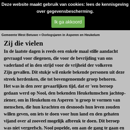
Deze website maakt gebruik van cookies: lees de kennisgeving
Oorlogsslachtoffers 
over gegevensbescherming.
West- Betuwe
Ik ga akkoord
Verzet in Heukelum
Gemeente West Betuwe > Oorlogsjaren in Asperen en Heukelum
Zij die vielen
In de laatste dagen is reeds een enkele maal stille aandacht
gevraagd voor diegenen, die voor de bevrijding van ons
vaderland of in den strijd voor de vrijheid der volkeren
Zijn gevallen. Dit stukje wil enkele bekende personen uit deze
streek herdenken, die tot bovengenoemde groep behoren.
Het was in den zeer gevaar­lijken tijd, dat er 'een beroep
gedaan werd op Nool, den be­kenden Heukelumschen jachtop­
ziener, om in Heukelum en Aspe­ren 'n groep te vormen van
menschen, die hun krachten en des­noods hun leven zouden
willen geven, om iets te doen voor hun land en den gehaten
vijand over al zooveel mogelijk afbreuk te doen. Dit beroep
was niet ver­geefsch. Nool popelde, om aan de gang te gaan en