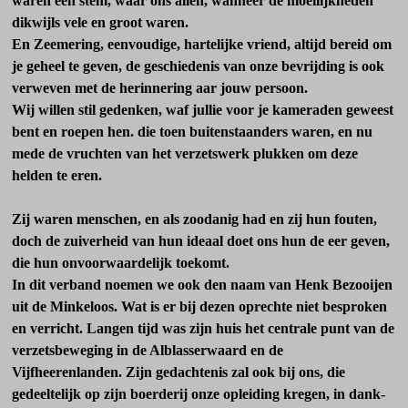
waren een stem, waar ons allen, wanneer de moeilijkheden
dikwijls vele en groot waren.
En Zeemering, eenvoudige, hartelijke vriend, altijd bereid om
je geheel te geven, de geschiedenis van onze bevrijding is ook
ver­weven met de herinnering aar jouw persoon.
Wij willen stil gedenken, waf jullie voor je kameraden geweest
bent en roepen hen. die toen buitenstaanders waren, en nu
mede de vruchten van het verzetswerk plukken om deze
helden te eren.
Zij waren menschen, en als zoodanig had en zij hun fouten,
doch de zuiver­heid van hun ideaal doet ons hun de eer geven,
die hun on­voorwaardelijk toekomt.
In dit verband noemen we ook den naam van Henk Bezooijen
uit de Minkeloos. Wat is er bij dezen oprechte niet besproken
en verricht. Langen tijd was zijn huis het centrale punt van de
verzetsbeweging in de Alblas­serwaard en de
Vijfheerenlanden. Zijn gedachtenis zal ook bij ons, die
gedeeltelijk op zijn boerderij onze opleiding kregen, in dank­