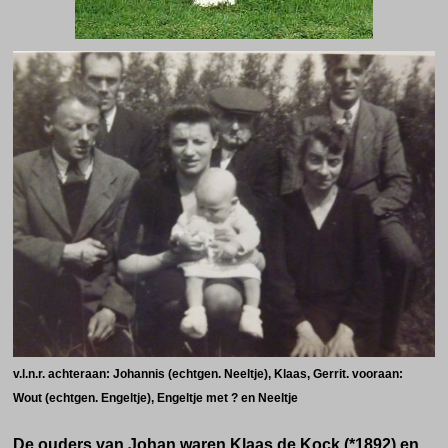
v.l.n.r. achteraan: Johannis (echtgen. Neeltje), Klaas, Gerrit. vooraan:
Wout (echtgen. Engeltje), Engeltje met ? en Neeltje
De ouders van Johan waren Klaas de Kock (*1892) en