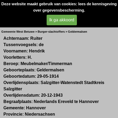
Deze website maakt gebruik van cookies: lees de kennisgeving
Oorlogsslachtoffers 
over gegevensbescherming.
West- Betuwe
Ik ga akkoord
Dhr. H. de Ruiter
Gemeente West Betuwe > Burger-slachtoffers > Geldermalsen
Achternaam: Ruiter
Tussenvoegsels: de
Voornamen: Hendrik
Voorletters: H.
Beroep:
Meubelmaker/Timmerman
Geboorteplaats: Geldermalsen
Geboortedatum: 29-05-1914
Overlijdensplaats: Salzgitter-Watenstedt Stadtkreis
Salzgitter
Overlijdensdatum: 20-12-1943
Begraafplaats: Nederlands Ereveld te Hannover
Gemeente: Hannover
Provincie: Niedersachsen