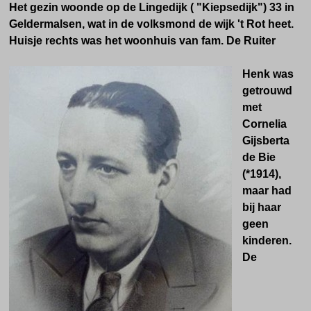
Het gezin woonde op de Lingedijk
( "Kiepsedijk")
33 in
Geldermalsen, wat in de volksmond de wijk 't Rot heet.
H
uisje rechts was het woonhuis van fam. De Ruiter
Henk was
getrouwd
met
Cornelia
Gijsberta
de Bie
(*1914),
maar had
bij haar
geen
kinderen.
De