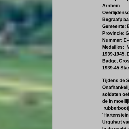
Arnhem
Overlijdens
Begraafplaa
Gemeente:
Provincie:
G
Nummer:
E-
Medailles:
M
1939-1945, 
Badge, Cros
1939-45 Star
Tijdens de 
Onafhankeli
soldaten oe
de in moeili
rubberbootje
'Hartenstein
Urquhart van
In de nacht 