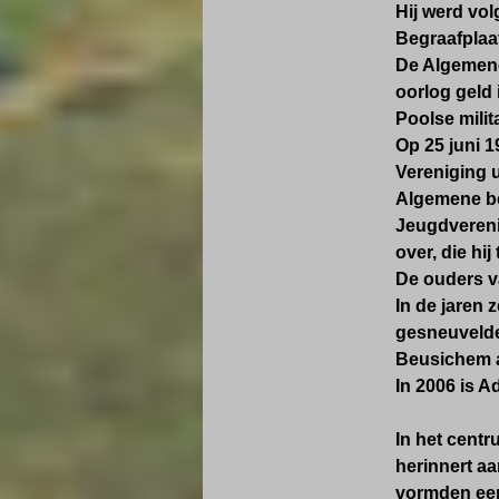
Hij werd vo
Begraafplaa
De Algemene
oorlog geld
Poolse milit
Op 25 juni 1
Vereniging u
Algemene beg
Jeugdvereni
over, die hi
De ouders v
In de jaren 
gesneuvelde 
Beusichem a
In 2006 is 
In het centr
herinnert a
vormden een