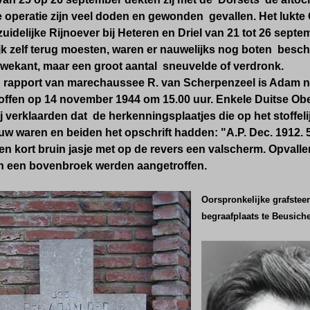
e operatie zijn veel doden en gewonden gevallen. Het lukte
idelijke Rijnoever bij Heteren en Driel van 21 tot 26 sept
ijk zelf terug moesten, waren er nauwelijks nog boten besch
wekant, maar een groot aantal sneuvelde of verdronk.
 rapport van marechaussee R. van Scherpenzeel is Adam na
offen op 14 november 1944 om 15.00 uur. Enkele Duitse Obe
j verklaarden dat de herkenningsplaatjes die op het stoff
w waren en beiden het opschrift hadden: "A.P. Dec. 1912. 57
en kort bruin jasje met op de revers een valscherm. Opvall
 een bovenbroek werden aangetroffen.
Oorspronkelijke grafste
begraafplaats te Beusic