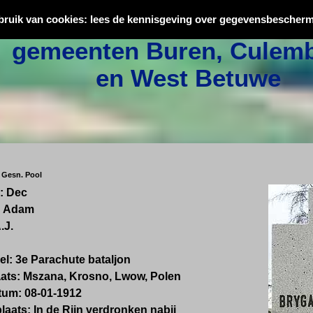
Oorlogsslachtoffers uit
bruik van cookies: lees de kennisgeving over gegevensbescherm
gemeenten Buren, Culemb
en West Betuwe
> Gesn. Pool
:
Dec
:
Adam
.J.
el:
3e Parachute bataljon
ats:
Mszana, Krosno, Lwow, Polen
tum:
08-01-1912
plaats:
In de Rijn verdronken nabij