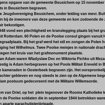
lgens opgave van de gemeente Beusichem op 15 november
ts in Beusichem begraven.
 Jeugdvereniging Beusichem, onder leiding van mevr. Bult
 in bij de inwoners van deze gemeente en kon zodoende de z
air bekostigen.
948 vond een plechtigheid en kranslegging plaats bij het 
it Rotterdam. 60 Polen en de Poolse consul gingen vanuit 
raafplaats. Bij het graf werd het stil en zongen de Polen 
ging het Wilhelmus. Twee Poolse meisjes in nationale drach
j tegen het kruis van het grafmonument plaatste.
an Adam waren Wladyslaw Dec en Wiktoria Pichko uit
Msza
zestig is Adam
herbegraven op het Pools Militair Ereveld in B
kameraden in Oosterbeek begraven zijn. Het oorspronkelijke
chter gebleven en nog steeds te zien op
de Algemene begr
Adam postuum gedecoreerd met de Militaire Willemsorde.
um van Driel, op het plein tegenover de Rooms Katholieke 
an de Poolse soldaten die in september 1944 betrokken war
 aparte parachutistenbrigade.