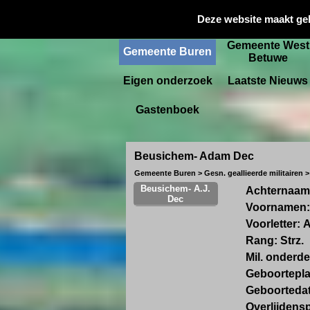
Gemeente
Deze website maakt ge
Startpagina
Culemborg
Gemeente West
Gemeente Buren
Betuwe
Eigen onderzoek
Laatste Nieuws
Gastenboek
Beusichem- Adam Dec
Gemeente Buren > Gesn. geallieerde militairen 
Beusichem- A.J.
Achternaam
Dec
Voornamen
Voorletter:
A
Rang:
Strz.
Mil. onderde
Geboortepla
Geboorteda
Overlijdens