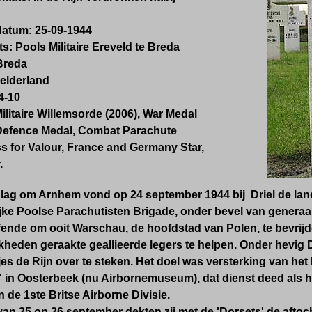
datum:
25
-09-1944
ts:
Pools Militaire Ereveld te Breda
Breda
elderland
4-10
ilitaire Willemsorde (2006), War Medal
Defence Medal, Combat Parachute
s for Valour, France and Germany Star,
.
Slag om Arnhem vond op 24 september 1944 bij Driel de land
jke Poolse Parachutisten Brigade, onder bevel van generaa
fende om ooit Warschau, de hoofdstad van Polen, te bevrij
jkheden geraakte geallieerde legers te helpen. Onder hevig D
s de Rijn over te steken. Het doel was versterking van het
' in Oosterbeek (nu Airbornemuseum), dat dienst deed als 
 de 1ste Britse Airborne Divisie.
van 25 op 26 september dekten zij met de 'Dorsets' de aftoc