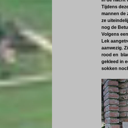
Tijdens dez
mannen de zu
ze uiteindel
nog de Betu
Volgens een
Lek aangetr
aanwezig. Zi
rood en blau
gekleed in e
sokken noch