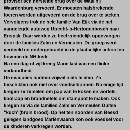
provisorisch herstelde brug over de Waal bij
Waardenburg vervoerd. Er moesten halsbrekende
toeren worden uitgevoerd om de brug over te steken.
Vervolgens trok de hele familie Van Eijk via de net
aangelegde autoweg Utrecht-'s-Hertogenbosch
naar
Enspijk. Daar werden ze heel vriendelijk opgevangen
door de families Zalm en Vermeulen. De groep werd
verdeeld en ondergebracht in de plaatselijke school en
bovenin de NH-kerk.
Na een dag of vijf kreeg Marie last van een flinke
verkoudheid.
De evacuées hadden vrijwel niets te eten. Ze
beschikten ook niet over voedselbonnen. Na enige tijd
kregen ze zemelen om pap van te koken en wortels,
koolraap en brandnetels om stamppot te maken. Ook
kregen ze via de families Zalm en Vermeulen Duitse
"kuch' (bruin brood).
Op het ten noorden van Beesd
gelegen landgoed Mariënwaerdt kon ook voedsel voor
de kinderen verkregen worden.