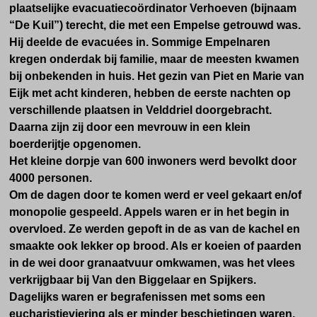
plaatselijke evacuatiecoördinator Verhoeven (bijnaam
“De Kuil”) terecht, die met een Empelse getrouwd was.
Hij deelde de evacuées in. S
ommige Empelnaren
kregen onderdak bij familie, maar de meesten kwamen
bij onbekenden in huis.
Het gezin van Piet en Marie van
Eijk met acht kinderen, hebben de eerste nachten op
verschillende plaatsen in Velddriel doorgebracht.
Daarna zijn zij door een mevrouw in een klein
boerderijtje opgenomen.
Het kleine dorpje van 600 inwoners werd bevolkt door
4000 personen.
Om de
dagen door te komen werd er veel gekaart en/of
monopolie gespeeld. Appels waren er in het begin in
overvloed. Ze werden gepoft in de as van de kachel en
smaakte ook lekker op brood. Als er koeien of paarden
in de wei door granaatvuur omkwamen, was het vlees
verkrijgbaar bij Van den Biggelaar en Spijkers.
Dagelijks waren er begrafenissen met soms een
eucharistieviering als er minder beschietingen waren.