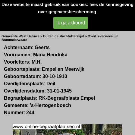
Deze website maakt gebruik van cookies: lees de kennisgeving
Oorlogsslachtoffers 
over gegevensbescherming.
West- Betuwe
Ik ga akkoord
Mevr. M.H. Geerts uit Empel
Gemeente West Betuwe > Buiten de slachtofferslijst > Overl. evacuees uit
Bommelerwaard
Achternaam: Geerts
Voornamen: Maria Hendrika
Voorletters: M.H.
Geboorteplaats: Empel en Meerwijk
Geboortedatum: 30-10-1910
Overlijdensplaats: Deil
Overlijdensdatum: 31-01-1945
Begraafplaats: RK-Begraafplaats Empel
Gemeente: 's-Hertogenbosch
Nummer: 244