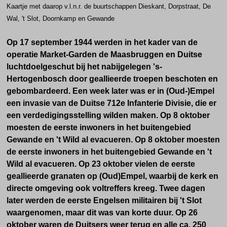
Kaartje met daarop v.l.n.r. de buurtschappen Dieskant, Dorpstraat, De
Wal, 't Slot, Doornkamp en Gewande
Op 17 september 1944 werden in het kader van de
operatie Market-Garden de Maasbruggen en Duitse
luchtdoelgeschut bij het nabijgelegen 's-
Hertogenbosch door geallieerde troepen beschoten en
gebombardeerd. Een week later was er in (Oud-)Empel
een invasie van de Duitse 712e Infanterie Divisie, die er
een verdedigingsstelling wilden maken. Op 8 oktober
moesten de eerste inwoners in het buitengebied
Gewande en 't Wild al evacueren.
Op 8 oktober moesten
de eerste inwoners in het buitengebied Gewande en 't
Wild al evacueren. Op 23 oktober vielen de eerste
geallieerde granaten op (Oud)Empel, waarbij de kerk en
directe omgeving ook voltreffers kreeg. Twee dagen
later werden de eerste Engelsen militairen bij 't Slot
waargenomen, maar dit was van korte duur. Op 26
oktober waren de Duitsers weer terug en alle ca. 250