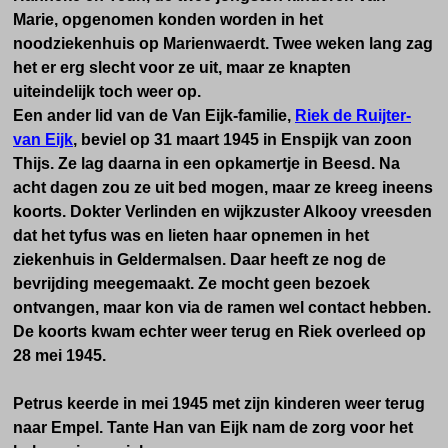
Marie, opgenomen konden worden in het
noodziekenhuis op Marienwaerdt. Twee weken lang zag
het er erg slecht voor ze uit, maar ze knapten
uiteindelijk toch weer op.
Een ander lid van de Van Eijk-familie,
Riek de Ruijter-
van Eijk
, beviel o
p 31 maart 1945 in Enspijk van zoon
Thijs. Ze lag daarna in een opkamertje in Beesd. Na
acht dagen zou ze uit bed mogen, maar ze kreeg ineens
koorts. Dokter Verlinden en wijkzuster Alkooy vreesden
dat het tyfus was en lieten haar opnemen in het
ziekenhuis in Geldermalsen.
Daar heeft ze nog de
bevrijding meegemaakt.
Ze mocht geen bezoek
ontvangen, maar kon via de ramen wel contact hebben.
De koorts kwam echter weer terug en Riek overleed op
28 mei 1945.
Petrus keerde
in mei 1945
met zijn kinderen weer terug
naar Empel. Tante Han van Eijk nam de zorg voor het