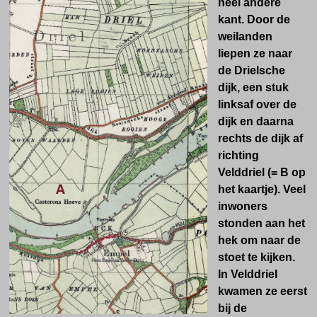
heel andere
kant. Door de
weilanden
liepen ze naar
de Drielsche
dijk, een stuk
linksaf over de
dijk en daarna
rechts de dijk af
richting
Velddriel (= B op
het kaartje).
Veel
inwoners
stonden aan het
hek om naar de
stoet te kijken.
In Velddriel
kwamen ze eerst
bij de