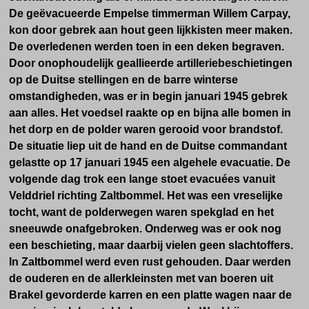
De geëvacueerde Empelse timmerman Willem Carpay,
kon door gebrek aan hout geen lijkkisten meer maken.
De overledenen werden toen in een deken begraven.
Door
onophoudelijk geallieerde artilleriebeschietingen
op de Duitse stellingen en de barre winterse
omstandigheden, was er in begin januari 1945 gebrek
aan alles. Het voedsel raakte op en bijna alle bomen in
het dorp en de polder waren gerooid voor brandstof.
De situatie liep uit de hand en de Duitse commandant
gelastte op 17 januari 1945 een algehele evacuatie.
De
volgende dag trok een lange stoet evacuées vanuit
Velddriel richting Zaltbommel. Het was een vreselijke
tocht, want de polderwegen waren spekglad en het
sneeuwde onafgebroken.
Onderweg was er ook nog
een beschieting, maar daarbij vielen geen slachtoffers.
In Zaltbommel werd even rust gehouden. Daar werden
de ouderen en de allerkleinsten met van
boeren uit
Brakel
gevorderde karren en een platte wagen naar de