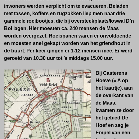
inwoners werden verplicht om te evacueren.
Beladen
met tassen, koffers en rugzakken liep men naar drie
gammele roeibootjes, die bij o
versteekplaats/loswal D'n
Bol lagen. Hier moesten ca. 240 mensen de Maas
worden overgezet. Roeispanen waren er onvoldoende
en moesten snel gekapt worden van het griendhout in
de buurt. Per keer gingen er 1-12 mensen mee. Er werd
geroeid van 10.30 uur tot ’s middags 15.00 uur.
Bij Casterens
Hoeve (= A op
het kaartje), aan
de overkant van
de Maas,
kwamen ze door
het gebied De
Hoef en zag je
Empel van een