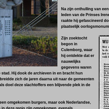
Na zijn onthulling van ee
leden van de Prinses Ire
raakte hij gefascineerd 
plaatselijk oorlogsmonum
Zijn zoektocht
begon in
Culemborg, waar
hij ontdekte dat er
nauwelijks
gegevens waren
e stad. Hij dook de archieven in en bracht hun
 breidde zich de jaren daarna uit naar de gemeenten
ls doel deze slachtoffers een blijvende plek in de
alleen omgekomen burgers, maar ook Nederlandse,
e in deze regio zijn omgekomen, evenals