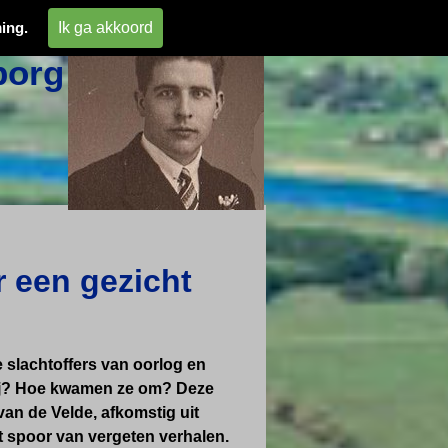
 
Ik ga akkoord
ing.
org 
r een gezicht
 slachtoffers van oorlog en
ij? Hoe kwamen ze om? Deze
an de Velde, afkomstig uit
 spoor van vergeten verhalen.