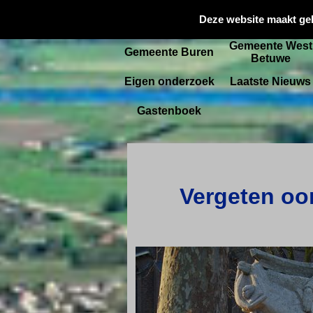
Gemeente
Deze website maakt ge
Startpagina
Culemborg
Gemeente West
Gemeente Buren
Betuwe
Eigen onderzoek
Laatste Nieuws
Gastenboek
Vergeten oor