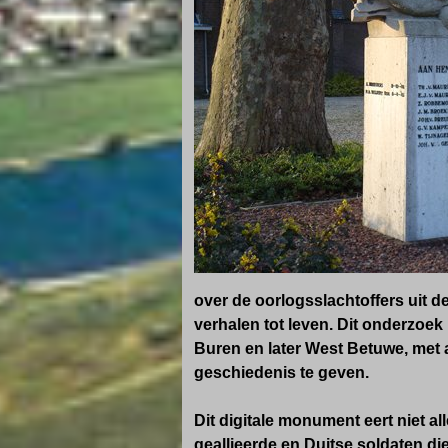
over de oorlogsslachtoffers uit d
verhalen tot leven. Dit onderzoek
Buren en later West Betuwe, met a
geschiedenis te geven.
Dit digitale monument eert niet 
geallieerde en Duitse soldaten di