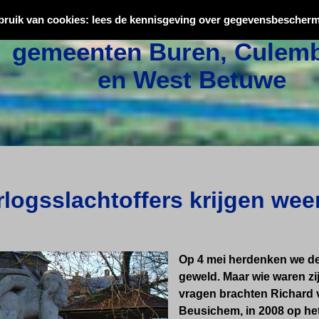
Oorlogsslachtoffers uit
bruik van cookies: lees de kennisgeving over gegevensbescherm
gemeenten Buren, Culemb
en West Betuwe
logsslachtoffers krijgen wee
Op 4 mei herdenken we de
geweld. Maar wie waren z
vragen brachten Richard v
Beusichem, in 2008 op het