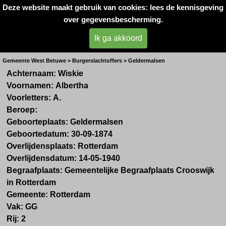
Deze website maakt gebruik van cookies: lees de kennisgeving
Oorlogsslachtoffers 
over gegevensbescherming.
West- Betuwe
Ik ga akkoord
Mevr. A. Wiskie
Gemeente West Betuwe > Burgerslachtoffers > Geldermalsen
Achternaam:
Wiskie
Voornamen:
Albertha
Voorletters:
A.
Beroep:
Geboorteplaats:
Geldermalsen
Geboortedatum:
30-09-1874
Overlijdensplaats:
Rotterdam
Overlijdensdatum:
14-05-1940
Begraafplaats: Gemeentelijke Begraafplaats Crooswijk
in Rotterdam
Gemeente:
Rotterdam
Vak:
GG
Rij:
2