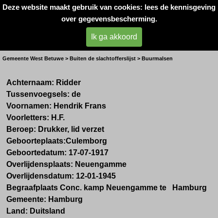
Deze website maakt gebruik van cookies: lees de kennisgeving
Oorlogsslachtoffers 
over gegevensbescherming.
West- Betuwe
Ik ga akkoord
Dhr. H.F. de Ridder uit Buurmalsen
Gemeente West Betuwe > Buiten de slachtofferslijst > Buurmalsen
Achternaam:
Ridder
Tussenvoegsels:
de
Voornamen:
Hendrik Frans
Voorletters:
H.F.
Beroep:
Drukker, lid verzet
Geboorteplaats:
Culemborg
Geboortedatum:
17-07-1917
Overlijdensplaats:
Neuengamme
Overlijdensdatum:
12-01-1945
Begraafplaats Conc. kamp Neuengamme te Hamburg
Gemeente:
Hamburg
Land:
Duitsland