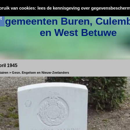
Oorlogsslachtoffers uit
bruik van cookies: lees de kennisgeving over gegevensbescherm
t
gemeenten Buren, Culemb
en West Betuwe
ril 1945
tairen > Gesn. Engelsen en Nieuw-Zeelanders