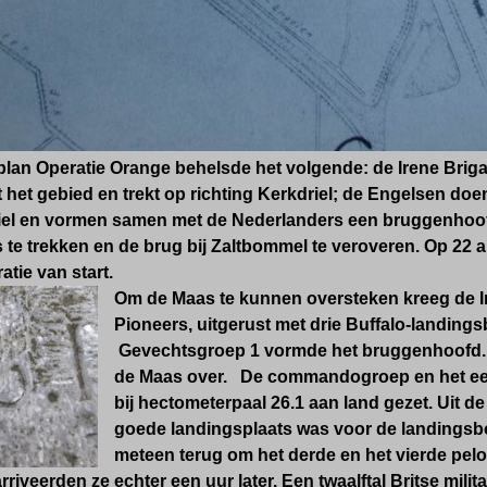
lan Operatie Orange behelsde het volgende: de Irene Briga
 het gebied en trekt op richting Kerkdriel; de Engelsen doe
iel en vormen samen met de Nederlanders een bruggenhoofd
te trekken en de brug bij Zaltbommel te veroveren. Op 22 
atie van start.
Om de Maas te kunnen oversteken kreeg de Ir
Pioneers, uitgerust met drie Buffalo-landing
Gevechtsgroep 1 vormde het bruggenhoofd. Z
de Maas over. De commandogroep en het eer
bij hectometerpaal 26.1 aan land gezet. Uit d
goede landingsplaats was voor de landingsbo
meteen terug om het derde en het vierde pelo
riveerden ze echter een uur later. Een twaalftal Britse mili