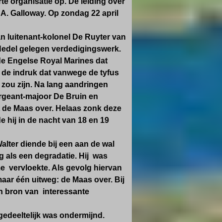
te organisatie op. De leiding over
A. Galloway. Op zondag 22 april
n luitenant-kolonel De Ruyter van
Hedel gelegen verdedigingswerk.
de Engelse Royal Marines dat
 de indruk dat vanwege de tyfus
zou zijn. Na lang aandringen
rgeant-majoor De Bruin en
 de Maas over. Helaas zonk deze
e hij in de nacht van 18 en 19
alter diende bij een aan de wal
 als een degradatie. Hij was
ime vervloekte. Als gevolg hiervan
aar één uitweg: de Maas over. Bij
n bron van interessante
gedeeltelijk was ondermijnd.