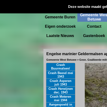
Gemeente
Deze website maakt ge
Startpagina
Culemborg
Gemeente Wes
Gemeente Buren
Betuwe
Eigen onderzoek
Contact
Laatste Nieuws
Gastenboek
Engelse marinier Geldermalsen ap
Gemeente West Betuwe > Gesn. Geallieerde mili
Crash
Buurmalsen/
Zoelen mei 1940
Crash Beesd mei
1943
Crash Asperen
juli 1943
Crash Herwijnen
dec. 1943
Crash Meteren
mei 1944
Aangespoeld in