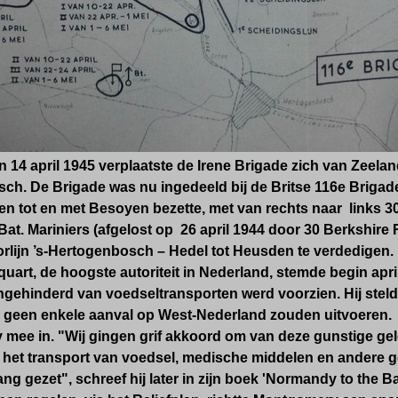
 14 april 1945 verplaatste de Irene Brigade zich van Zeela
ch. De Brigade was nu ingedeeld bij de Britse 116e Brigad
 tot en met Besoyen bezette, met van rechts naar links 30 
Bat. Mariniers (afgelost op 26 april 1944 door 30 Berkshire 
rlijn ’s-Hertogenbosch – Hedel tot Heusden
te verdedigen.
quart, de hoogste autoriteit in Nederland, stemde begin apri
gehinderd van voedseltransporten werd voorzien. Hij steld
n geen enkele aanval op West-Nederland zouden uitvoeren
mee in. "Wij gingen grif akkoord om van deze gunstige ge
 het transport van voedsel, medische middelen en andere 
ng gezet", schreef hij later in zijn boek 'Normandy to the 