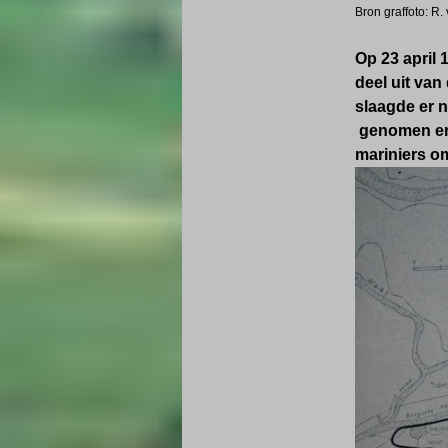
Bron graffoto: R.
Op 23 april 
deel uit va
slaagde er n
genomen en 
mariniers o