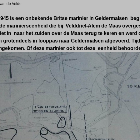
 van de Velde
1945 is een onbekende Britse marinier in Geldermalsen beg
n de marinierseenheid die bij Velddriel-Alem de Maas overg
iet in naar het zuiden over de Maas terug te keren en wer
grotendeels in looppas naar Geldermalsen afgevoerd. Tijde
mgekomen. Of deze marinier ook tot deze eenheid behoorde 