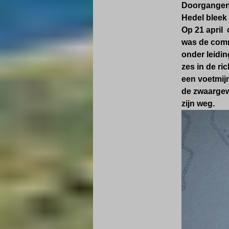
Doorgangen 
Hedel bleek
Op 21 april 
was de comma
onder leidin
zes in de r
een voetmijn
de zwaargew
zijn weg.