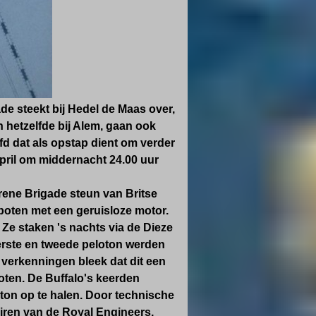
de steekt bij Hedel de Maas over,
n hetzelfde bij Alem, gaan ook
 dat als opstap dient om verder
april om middernacht 24.00 uur
ene Brigade steun van Britse
sboten met een geruisloze motor.
e staken 's nachts via de Dieze
ste en tweede peloton werden
e verkenningen bleek dat dit een
ten. De Buffalo's keerden
ton op te halen. Door technische
tairen van de Royal Engineers,