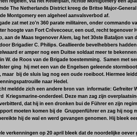
en regelen, via het Reliefplan, richtte Montgomery een apar
de The Netherlands District kreeg de Britse Major-General 
de Montgomery een algeheel aanvalsverbod af.
gade zat met zo'n 360 parate militairen, onder commando va
ter hoogte van Fort Crêvecoeur,
een oud, recht tegenover 
p, aan de Maas tegenover Alem, lag het 30ste Bataljon van 
door Brigadier C. Philips. Geallieerde bevelhebbers hadden
lwaard er amper nog een Duitse soldaat meer te bekennen 
ein W. de Roos van de Brigade toestemming. Samen met se
lster ging hij met een van de Engelsen geleende stormboot
, maar bij de sluis lag nog een oude roeiboot. Hiermee leidd
kenningspatrouille naar Hedel.
ht meldde zich een andere bron van informatie: Gefreiter W
rd Kriegsmarine-onderdeel. Deze man zag zijn overplaatsing
verbitterd, dat hij in een dronken bui de Führer en zijn reg
apport moeten komen bij de Gruppenführer en zag hij nog m
reikte hij de wal en werd gevangen genomen. Hij bleek ee
e verkenningen op 20 april bleek dat de noordelijke oever 