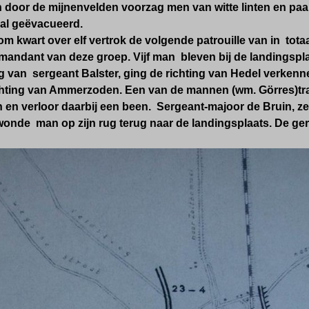
door de mijnenvelden voorzag men van witte linten en paal
 al geëvacueerd.
om kwart over elf vertrok de volgende patrouille van in tota
ndant van deze groep. Vijf man bleven bij de landingsplaa
g van sergeant Balster, ging de richting van Hedel verkenn
ichting van Ammerzoden. Een van de mannen (wm. Görres)tra
 en verloor daarbij een been. Sergeant-majoor de Bruin, zel
onde man op zijn rug terug naar de landingsplaats. De ge