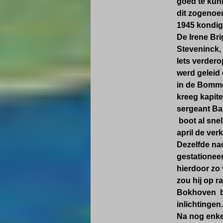
goed te kunn
dit zogenoem
1945 kondig
De Irene Bri
Steveninck, 
Iets verdero
werd geleid 
in de Bomme
kreeg kapit
sergeant Ba
boot al snel
april de ver
Dezelfde nac
gestationee
hierdoor zo 
zou hij op r
Bokhoven be
inlichtingen.
Na nog enkel