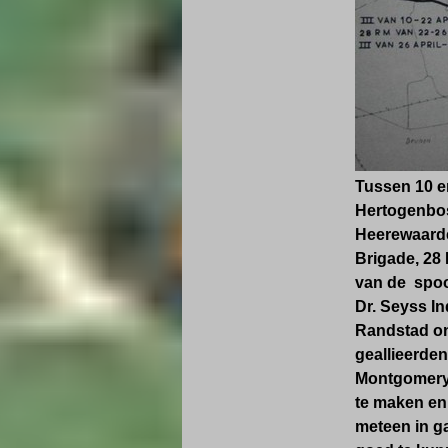
Tussen 10 en
Hertogenbos
Heerewaarden
Brigade, 28 
van de spoo
Dr. Seyss In
Randstad on
geallieerde
Montgomery 
te maken en
meteen in ga