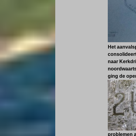
Het aanvalsp
consolideert
naar Kerkdr
noordwaarts 
ging de oper
problemen ar